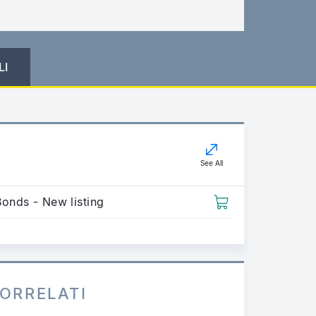
LI
See All
Bonds - New listing
ORRELATI