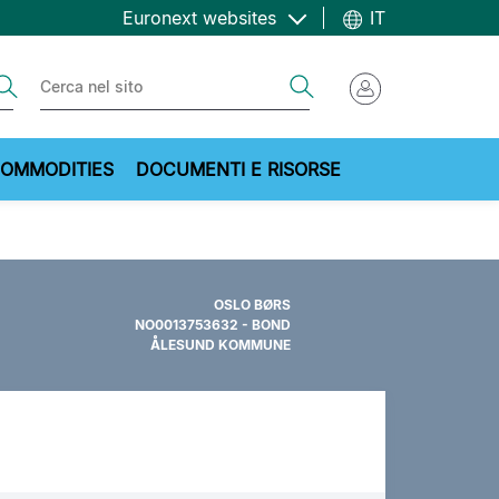
Euronext websites
IT
ch
Search
OMMODITIES
DOCUMENTI E RISORSE
OSLO BØRS
NO0013753632 - BOND
ÅLESUND KOMMUNE