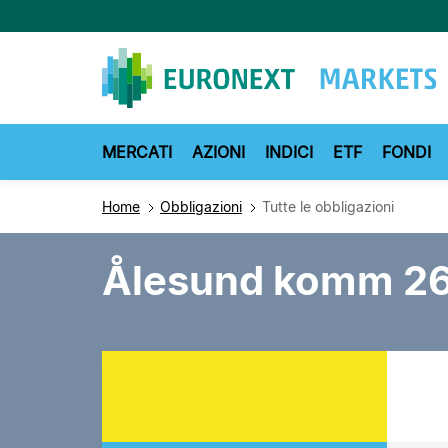
Salta
al
contenuto
principale
MERCATI
AZIONI
INDICI
ETF
FONDI
Home
Obbligazioni
Tutte le obbligazioni
Ålesund komm 26