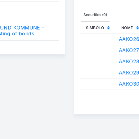
Securities (9)
LESUND KOMMUNE -
SIMBOLO
NOME
sting of bonds
AAKO2
AAKO2
AAKO2
AAKO2
AAKO3