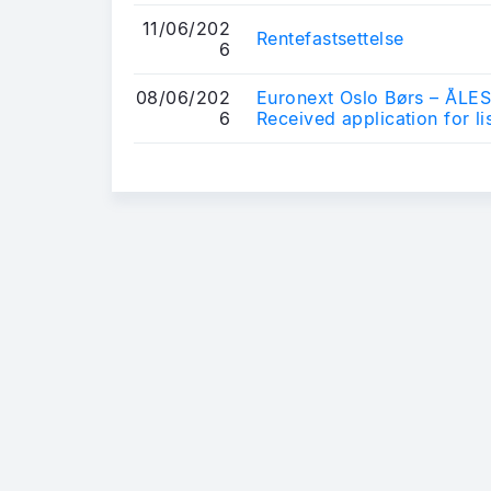
11/06/202
Rentefastsettelse
6
08/06/202
Euronext Oslo Børs – Å
6
Received application for li