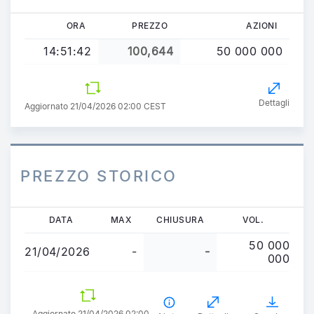
ORA
PREZZO
AZIONI
14:51:42
100,644
50 000 000
Dettagli
Aggiornato 21/04/2026 02:00 CEST
PREZZO STORICO
Salta
DATA
MAX
CHIUSURA
VOL.
al
50 000
contenuto
21/04/2026
-
-
000
principale
Aggiornato 21/04/2026 02:00