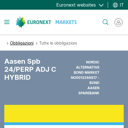
Salta
Euronext websites
IT
al
contenuto
Toggle navigation
Cerca
principale
Obbligazioni
Tutte le obbligazioni
Aasen Spb
NORDIC
24/PERP ADJ C
ALTERNATIVE
BOND MARKET
HYBRID
NO0013266817 -
BOND
AASEN
SPAREBANK