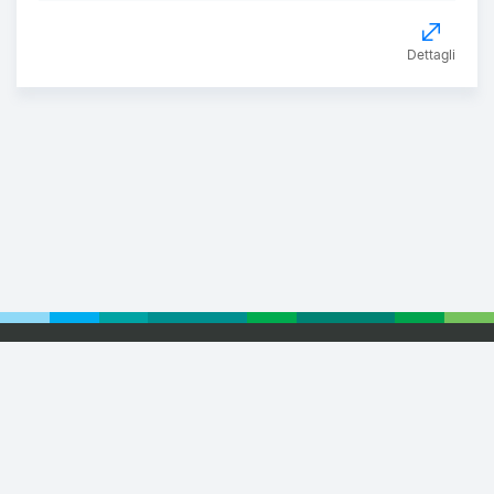
Dettagli
Footer
© 2026 Euronext
Privacy Statement
Terms of Use
Cookie Policy
Webvertising
Retail Partnership
Small