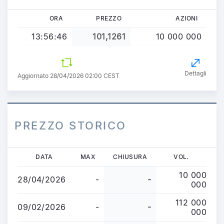
ORA
PREZZO
AZIONI
13:56:46
101,1261
10 000 000
Dettagli
Aggiornato 28/04/2026 02:00 CEST
PREZZO STORICO
Salta
DATA
MAX
CHIUSURA
VOL.
al
10 000
contenuto
28/04/2026
-
-
000
principale
112 000
09/02/2026
-
-
000