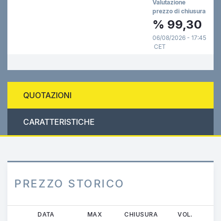
Valutazione
prezzo di chiusura
%
99,30
06/08/2026 - 17:45
CET
QUOTAZIONI
CARATTERISTICHE
PREZZO STORICO
Salta
DATA
MAX
CHIUSURA
VOL.