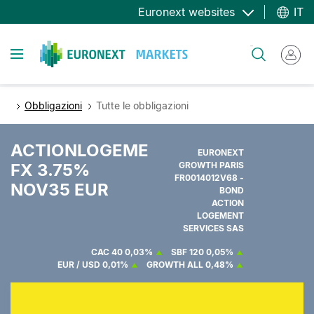
Salta
Euronext websites
IT
al
contenuto
Toggle navigation
Cerca
principale
Obbligazioni
Tutte le obbligazioni
ACTIONLOGEME
EURONEXT
FX 3.75%
GROWTH PARIS
FR0014012V68 -
NOV35 EUR
BOND
ACTION
LOGEMENT
SERVICES SAS
CAC 40
0,03%
SBF 120
0,05%
EUR / USD
0,01%
GROWTH ALL
0,48%