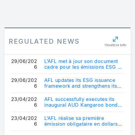
REGULATED NEWS
Visualizza tutto
29/06/202
L’AFL met à jour son document
6
cadre pour les émissions ESG et
renforce son positionnement sur
le ...
29/06/202
AFL updates its ESG issuance
6
framework and strengthens its
positioning in the sustainable
bond ma...
23/04/202
AFL successfully executes its
6
inaugural AUD Kangaroo bond
transaction - AUD 600 million
10-year b...
23/04/202
L’AFL réalise sa première
6
émission obligataire en dollars
australiens - Une transaction de