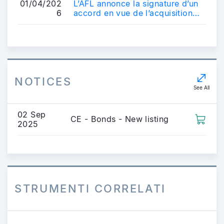
référe...
01/04/202
L’AFL annonce la signature d’un
6
accord en vue de l’acquisition
d’un véhicule français
d’obligatio...
NOTICES
See All
02 Sep
CE - Bonds - New listing
2025
STRUMENTI CORRELATI