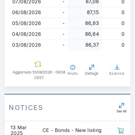
07/08/2026
-
87,06
0
contenuto
principale
06/08/2026
-
87,15
0
05/08/2026
-
86,93
0
04/08/2026
-
86,64
0
03/08/2026
-
86,37
0
Aggiornato 10/08/2026 - 09:06
Aiuto
Dettagli
Scarica
CEST
NOTICES
See All
13 Mar
CE - Bonds - New listing
2025