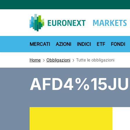
Salta
al
contenuto
principale
MERCATI
AZIONI
INDICI
ETF
FONDI
Home
Obbligazioni
Tutte le obbligazioni
AFD4%15JU