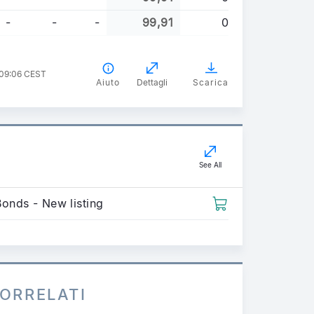
-
-
-
99,91
0
 09:06 CEST
Aiuto
Dettagli
Scarica
See All
Bonds - New listing
ORRELATI