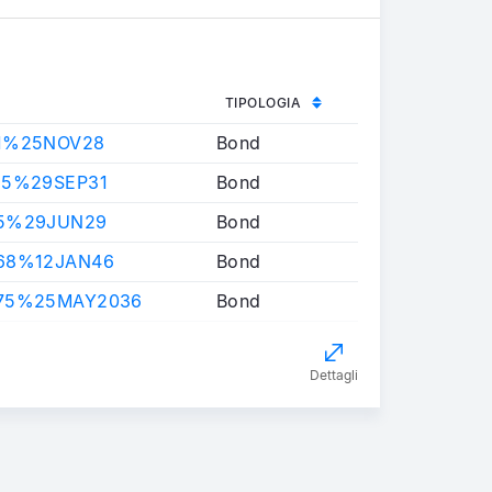
TIPOLOGIA
1%25NOV28
Bond
25%29SEP31
Bond
25%29JUN29
Bond
68%12JAN46
Bond
75%25MAY2036
Bond
Dettagli