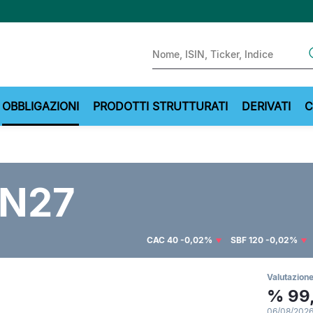
Sear
OBBLIGAZIONI
PRODOTTI STRUTTURATI
DERIVATI
C
N27
CAC 40
-0,02%
SBF 120
-0,02%
Valutazione
%
99
06/08/2026