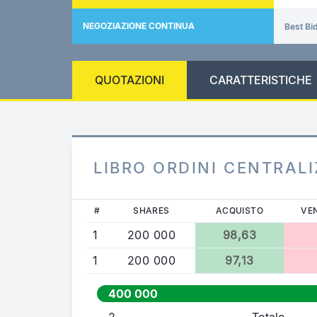
NEGOZIAZIONE CONTINUA
Best Bi
QUOTAZIONI
CARATTERISTICHE
LIBRO ORDINI CENTRAL
#
SHARES
ACQUISTO
VE
1
200 000
98,63
1
200 000
97,13
400 000
2
Totale