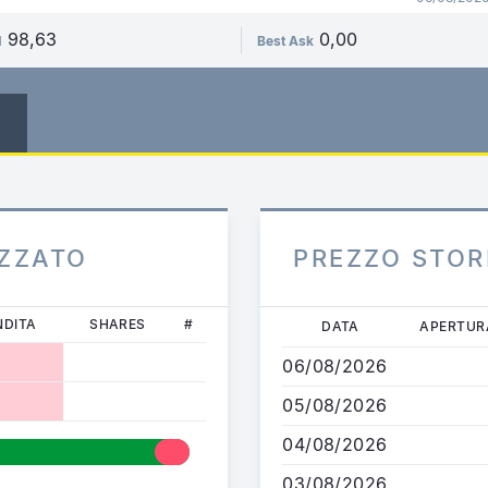
98,63
0,00
d
Best Ask
IZZATO
PREZZO STOR
Salta
NDITA
SHARES
#
DATA
APERTUR
al
06/08/2026
contenuto
principale
05/08/2026
04/08/2026
03/08/2026