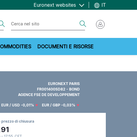
Euronext websites
IT
ch
Search
OMMODITIES
DOCUMENTI E RISORSE
EURONEXT PARIS
FR001400SD82 - BOND
AGENCE FSE DE DEVELOPPEMENT
EUR / USD
-0,01%
EUR / GBP
-0,03%
 prezzo di chiusura
,91
 - 17:55 CET