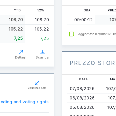
YTD
52W
ORA
PRE
108,70
108,70
09:00:12
10
105,22
105,22
Aggiornato 07/08/2026 
7,25
7,25
Dettagli
Scarica
PREZZO STOR
Salta
DATA
MA
al
07/08/2026
107,
Visualizza tutto
contenuto
principale
06/08/2026
107,
anding and voting rights
05/08/2026
107,