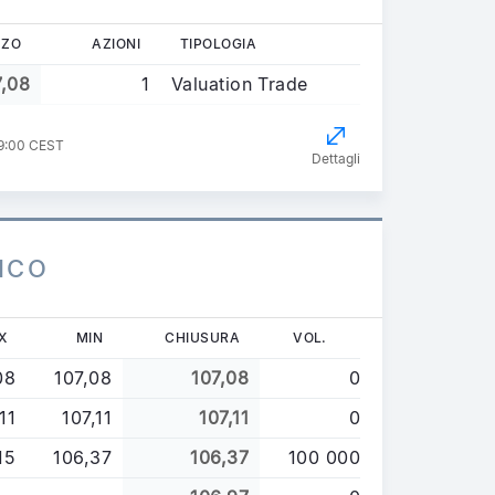
ZZO
AZIONI
TIPOLOGIA
7,08
1
Valuation Trade
09:00 CEST
Dettagli
ICO
X
MIN
CHIUSURA
VOL.
08
107,08
107,08
0
11
107,11
107,11
0
15
106,37
106,37
100 000