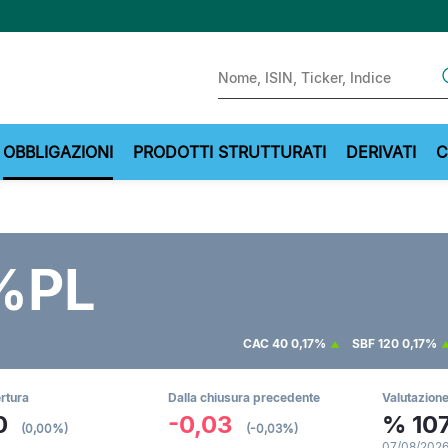
Sear
OBBLIGAZIONI
PRODOTTI STRUTTURATI
DERIVATI
C
%PL
CAC 40
0,17%
SBF 120
0,17%
ertura
Dalla chiusura precedente
Valutazione
0
-0,03
%
10
(0,00%)
(-0,03%)
07/08/2026