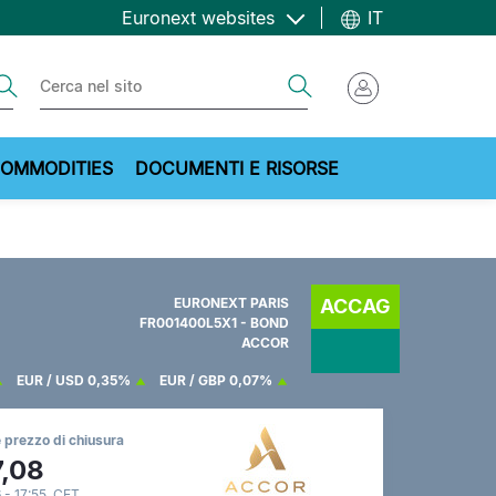
Euronext websites
IT
ch
Search
OMMODITIES
DOCUMENTI E RISORSE
EURONEXT PARIS
ACCAG
FR001400L5X1 - BOND
ACCOR
EUR / USD
0,35%
EUR / GBP
0,07%
 prezzo di chiusura
7,08
 - 17:55 CET