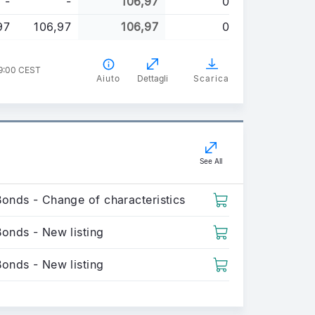
-
-
106,97
0
97
106,97
106,97
0
09:00 CEST
Aiuto
Dettagli
Scarica
See All
Bonds - Change of characteristics
Bonds - New listing
Bonds - New listing