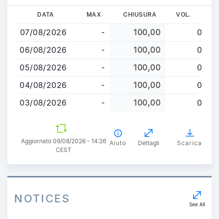
Salta
DATA
MAX
CHIUSURA
VOL.
al
07/08/2026
-
100,00
0
contenuto
principale
06/08/2026
-
100,00
0
05/08/2026
-
100,00
0
04/08/2026
-
100,00
0
03/08/2026
-
100,00
0
Aggiornato 09/08/2026 - 14:26
Aiuto
Dettagli
Scarica
CEST
NOTICES
See All