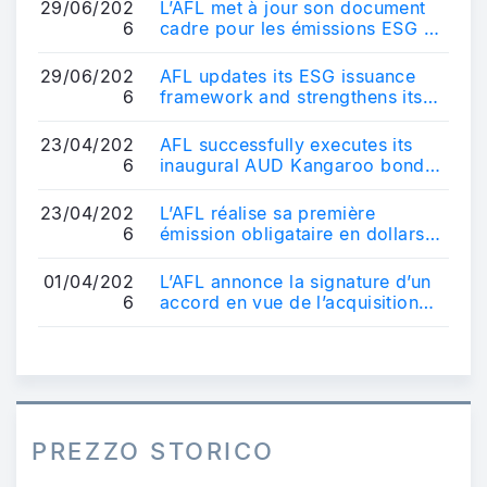
29/06/202
L’AFL met à jour son document
6
cadre pour les émissions ESG et
renforce son positionnement sur
le ...
29/06/202
AFL updates its ESG issuance
6
framework and strengthens its
positioning in the sustainable
bond ma...
23/04/202
AFL successfully executes its
6
inaugural AUD Kangaroo bond
transaction - AUD 600 million
10-year b...
23/04/202
L’AFL réalise sa première
6
émission obligataire en dollars
australiens - Une transaction de
référe...
01/04/202
L’AFL annonce la signature d’un
6
accord en vue de l’acquisition
d’un véhicule français
d’obligatio...
PREZZO STORICO