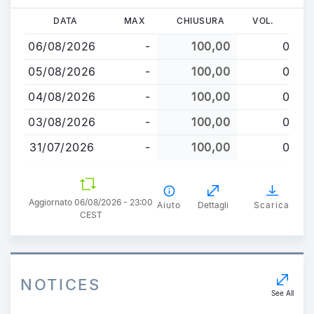
Salta
DATA
MAX
CHIUSURA
VOL.
al
06/08/2026
-
100,00
0
contenuto
principale
05/08/2026
-
100,00
0
04/08/2026
-
100,00
0
03/08/2026
-
100,00
0
31/07/2026
-
100,00
0
Aggiornato 06/08/2026 - 23:00
Aiuto
Dettagli
Scarica
CEST
NOTICES
See All