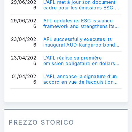
29/06/202
L’AFL met à jour son document
6
cadre pour les émissions ESG et
renforce son positionnement sur
le ...
29/06/202
AFL updates its ESG issuance
6
framework and strengthens its
positioning in the sustainable
bond ma...
23/04/202
AFL successfully executes its
6
inaugural AUD Kangaroo bond
transaction - AUD 600 million
10-year b...
23/04/202
L’AFL réalise sa première
6
émission obligataire en dollars
australiens - Une transaction de
référe...
01/04/202
L’AFL annonce la signature d’un
6
accord en vue de l’acquisition
d’un véhicule français
d’obligatio...
PREZZO STORICO