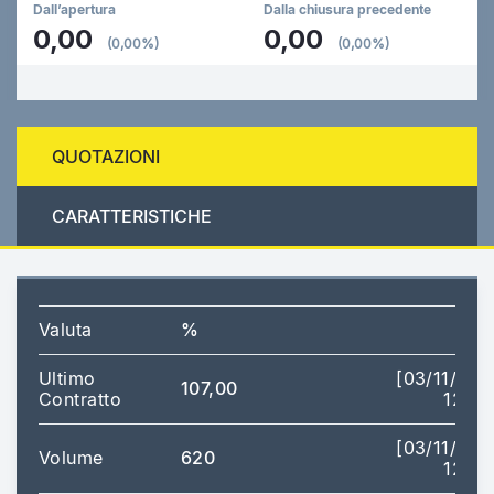
Dall’apertura
Dalla chiusura precedente
0,00
0,00
(0,00%)
(0,00%)
QUOTAZIONI
CARATTERISTICHE
Valuta
%
Ultimo
[03/11/201
107,00
Contratto
12:00
[03/11/201
Volume
620
12:00