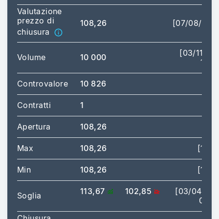
Valutazione
prezzo di
108,26
[07/08/202
chiusura
[03/11/20
Volume
10 000
12:0
Controvalore
10 826
Contratti
1
Apertura
108,26
Max
108,26
[12:0
Min
108,26
[12:0
113,67
102,85
[03/04/20
Soglia
03:0
Chiusura