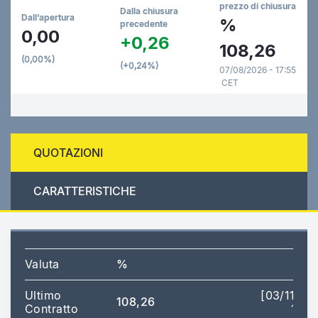
prezzo di chiusura
Dalla chiusura
Dall’apertura
%
precedente
0,00
+0,26
108,26
(0,00%)
(+0,24%)
07/08/2026 - 17:55
CET
QUOTAZIONI
CARATTERISTICHE
Valuta
%
Ultimo
[03/11/20
108,26
Contratto
12:0