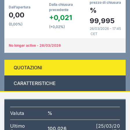
prezzo di chiusura
Dalla chiusura
Dall’apertura
%
precedente
0,00
+0,021
99,995
(0,00%)
(+0,02%)
26/03/2026 - 17:45
CET
No longer active - 26/03/2026
QUOTAZIONI
CARATTERISTICHE
Valuta
%
Ultimo
[25/03/2026
100,026