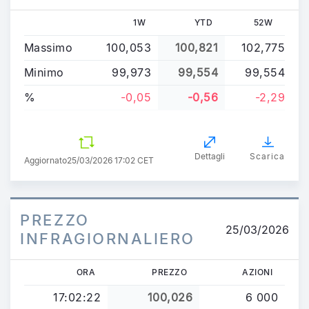
1W
YTD
52W
Massimo
100,053
100,821
102,775
Minimo
99,973
99,554
99,554
%
-0,05
-0,56
-2,29
Dettagli
Scarica
Aggiornato
25/03/2026 17:02 CET
PREZZO
25/03/2026
INFRAGIORNALIERO
ORA
PREZZO
AZIONI
17:02:22
100,026
6 000