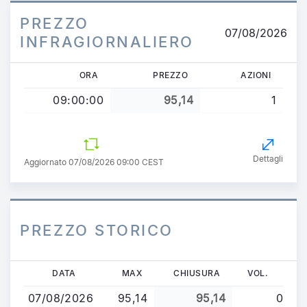
PREZZO
07/08/2026
INFRAGIORNALIERO
ORA
PREZZO
AZIONI
09:00:00
95,14
1
Dettagli
Aggiornato 07/08/2026 09:00 CEST
PREZZO STORICO
Salta
DATA
MAX
CHIUSURA
VOL.
al
07/08/2026
95,14
95,14
0
contenuto