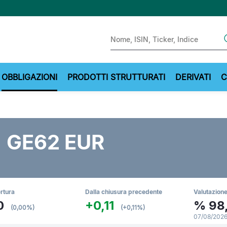
Sear
OBBLIGAZIONI
PRODOTTI STRUTTURATI
DERIVATI
C
 GE62 EUR
ertura
Dalla chiusura precedente
Valutazione
0
+0,11
%
98
(0,00%)
(+0,11%)
07/08/2026