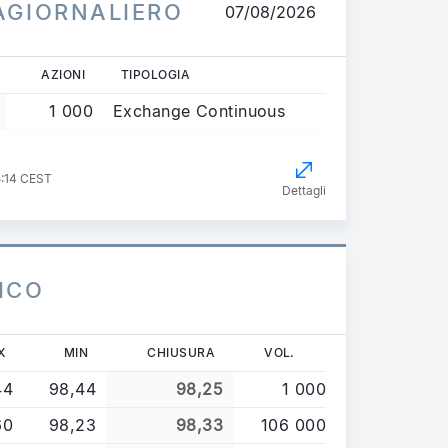
AGIORNALIERO
07/08/2026
AZIONI
TIPOLOGIA
1 000
Exchange Continuous
5:14 CEST
Dettagli
ICO
X
MIN
CHIUSURA
VOL.
44
98,44
98,25
1 000
60
98,23
98,33
106 000