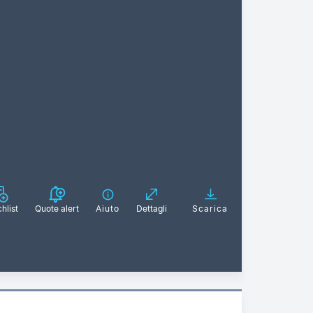
hlist
Quote alert
Aiuto
Dettagli
Scarica