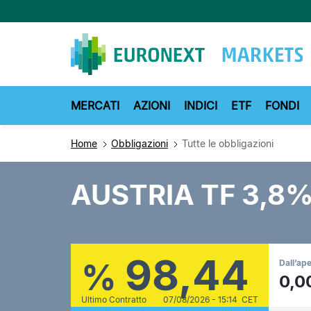
Salta
al
contenuto
principale
MERCATI
AZIONI
INDICI
ETF
FONDI
Home
Obbligazioni
Tutte le obbligazioni
AUSTRIA TF 3,8%
98,44
%
Dall’ap
0,0
Ultimo Contratto
07/08/2026 - 15:14 CET