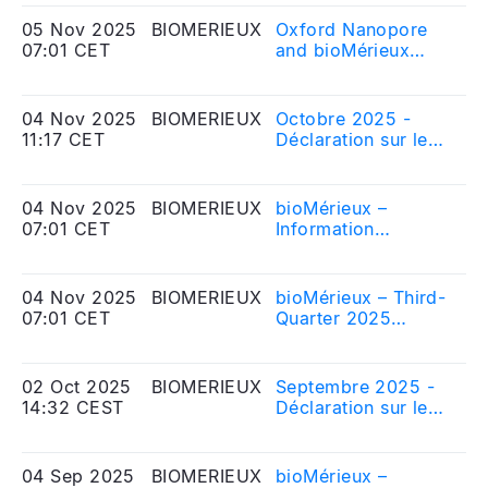
solution de
séquençage, à
05 Nov 2025
BIOMERIEUX
Oxford Nanopore
20
usage de recherche
07:01 CET
and bioMérieux
Me
uniquement, pour
launch AmPORE-TB,
Eq
identifier
a Research Use
rapidement la
Only sequencing-
04 Nov 2025
BIOMERIEUX
Octobre 2025 -
20
tuberculose
based solution to
11:17 CET
Déclaration sur le
Me
résistante aux
rapidly characterize
nombre d\'actions
Eq
antibiotiques
drug resistant-
composant le
tuberculosis
capital social et sur
04 Nov 2025
BIOMERIEUX
bioMérieux –
20
le nombre de droits
07:01 CET
Information
Me
de vote
financière du 3ème
Eq
correspondant
trimestre 2025
04 Nov 2025
BIOMERIEUX
bioMérieux – Third-
20
07:01 CET
Quarter 2025
Me
Business Review
Eq
02 Oct 2025
BIOMERIEUX
Septembre 2025 -
20
14:32 CEST
Déclaration sur le
Me
nombre d\'actions
Eq
composant le
capital social et sur
04 Sep 2025
BIOMERIEUX
bioMérieux –
20