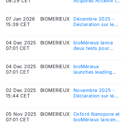
08:29 CET
Acquires Accellix to
Me
développement des
Elevate
Eq
thérapies
Pharmaceutical
innovantes
Quality Control and
07 Jan 2026
BIOMERIEUX
Décembre 2025 -
20
Accelerate
15:39 CET
Déclaration sur le
Me
Advanced Therapies
nombre d\'actions
Eq
composant le
capital social et sur
04 Dec 2025
BIOMERIEUX
bioMérieux lance
20
le nombre de droits
07:01 CET
deux tests pour
Me
de vote
l’endocrinologie
Eq
correspondant
équine : une
avancée majeure
04 Dec 2025
BIOMERIEUX
bioMérieux
20
pour le diagnostic
07:01 CET
launches leading
Me
et le suivi de
endocrinology
Eq
maladies fréquentes
testing offer
chez les équidés
dedicated to
02 Dec 2025
BIOMERIEUX
Novembre 2025 -
20
enhancing equine
15:44 CET
Déclaration sur le
Me
health
nombre d\'actions
Eq
composant le
capital social et sur
05 Nov 2025
BIOMERIEUX
Oxford Nanopore et
20
le nombre de droits
07:01 CET
bioMérieux lancent
Me
de vote
AmPORE-TB, une
Eq
correspondant