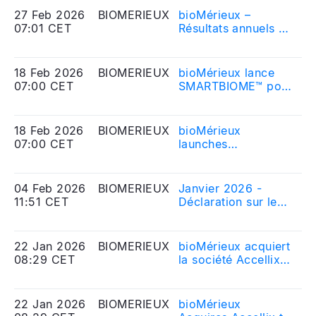
27 Feb 2026
BIOMERIEUX
bioMérieux –
20
07:01 CET
Résultats annuels au
Me
31 décembre 2025
Eq
18 Feb 2026
BIOMERIEUX
bioMérieux lance
20
07:00 CET
SMARTBIOME™ pour
Me
aider les industriels
Eq
de l’agroalimentaire
à mieux
18 Feb 2026
BIOMERIEUX
bioMérieux
20
comprendre les
07:00 CET
launches
Me
altérations et
SMARTBIOME™ to
Eq
protéger la qualité
help food
des produits
manufacturers gain
04 Feb 2026
BIOMERIEUX
Janvier 2026 -
20
deeper insights into
11:51 CET
Déclaration sur le
Me
spoilage and
nombre d\'actions
Eq
protect product
composant le
quality
capital social et sur
22 Jan 2026
BIOMERIEUX
bioMérieux acquiert
20
le nombre de droits
08:29 CET
la société Accellix
Me
de vote
pour renforcer le
Eq
correspondant
contrôle qualité
pharmaceutique et
22 Jan 2026
BIOMERIEUX
bioMérieux
20
accélérer le