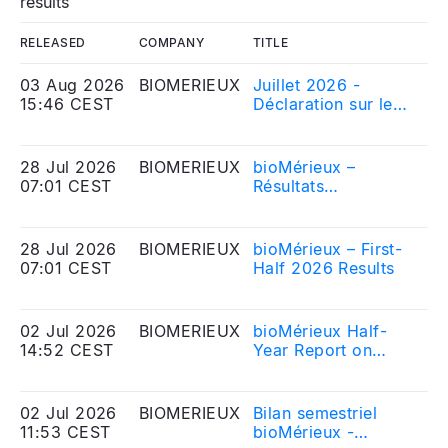
results
RELEASED
COMPANY
TITLE
IN
03 Aug 2026
BIOMERIEUX
Juillet 2026 -
20
15:46 CEST
Déclaration sur le
Me
nombre d\'actions
Eq
composant le
capital social et sur
28 Jul 2026
BIOMERIEUX
bioMérieux –
20
le nombre de droits
07:01 CEST
Résultats
Me
de vote
semestriels au 30
Eq
correspondant
juin 2026
28 Jul 2026
BIOMERIEUX
bioMérieux – First-
20
07:01 CEST
Half 2026 Results
Me
Eq
02 Jul 2026
BIOMERIEUX
bioMérieux Half-
20
14:52 CEST
Year Report on
Me
Liquidity Agreement
Eq
as of June 2026
02 Jul 2026
BIOMERIEUX
Bilan semestriel
20
11:53 CEST
bioMérieux -
Me