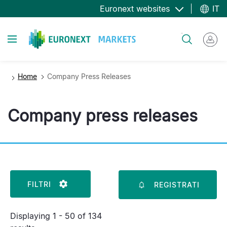
Salta
Euronext websites
IT
al
contenuto
Toggle navigation
Cerca
principale
Home
Company Press Releases
Company press releases
FILTRI
REGISTRATI
Displaying 1 - 50 of 134