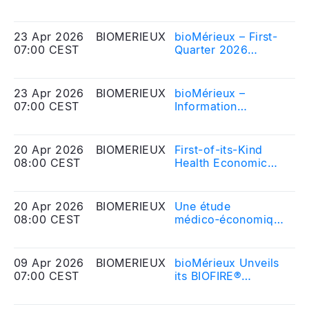
destination du
nombre d\'actions
Eq
marché européen
composant le
capital social et sur
23 Apr 2026
BIOMERIEUX
bioMérieux – First-
20
le nombre de droits
07:00 CEST
Quarter 2026
Me
de vote
Business Review
Eq
correspondant
23 Apr 2026
BIOMERIEUX
bioMérieux –
20
07:00 CEST
Information
Me
financière du 1er
Eq
trimestre 2026
20 Apr 2026
BIOMERIEUX
First-of-its-Kind
20
08:00 CEST
Health Economic
Me
Analysis Shows
Eq
Early Use of Fast
Diagnostics in
20 Apr 2026
BIOMERIEUX
Une étude
20
Sepsis Care Could
08:00 CEST
médico‑économique
Me
Save Thousands of
menée pour la
Eq
Lives and Reduce
première fois dans
Health System
les pays du G7
09 Apr 2026
BIOMERIEUX
bioMérieux Unveils
20
Costs Across G7
démontre que le
07:00 CEST
its BIOFIRE®
Me
Countries
recours précoce à
SPOTFIRE®
Eq
des tests de
Molecular Testing