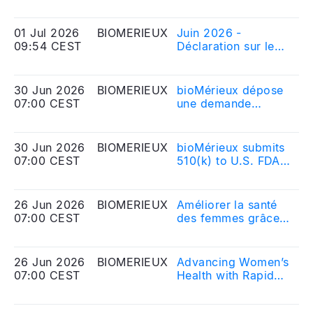
Contrat de liquidité
Eq
- 30 juin 2026
01 Jul 2026
BIOMERIEUX
Juin 2026 -
20
09:54 CEST
Déclaration sur le
Me
nombre d\'actions
Eq
composant le
capital social et sur
30 Jun 2026
BIOMERIEUX
bioMérieux dépose
20
le nombre de droits
07:00 CEST
une demande
Me
de vote
d’autorisation à la
Eq
correspondant
FDA américaine
pour les nouvelles
30 Jun 2026
BIOMERIEUX
bioMérieux submits
20
versions de ses
07:00 CEST
510(k) to U.S. FDA
Me
tests BIOFIRE®
for the latest
Eq
FILMARRAY®
versions of the
Gastrointestinal
BIOFIRE®
26 Jun 2026
BIOMERIEUX
Améliorer la santé
20
Panels afin
FILMARRAY®
07:00 CEST
des femmes grâce
Me
d’améliorer la
Gastrointestinal
au diagnostic rapide
Eq
détection des
Panels to enhance
: bioMérieux
agents pathogènes
detection of
dépose auprès de la
26 Jun 2026
BIOMERIEUX
Advancing Women’s
20
gastrointestinaux
gastrointestinal
FDA une demande
07:00 CEST
Health with Rapid
Me
pathogens
combinée
Diagnostics:
Eq
d’autorisation
bioMérieux files a
510(k) et de