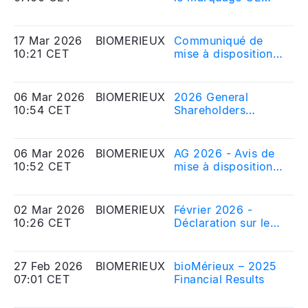
Near‑Patient
IVDR pour deux
Eq
Respiratory and
tests BIOFIRE®
Sore Throat
SPOTFIRE® afin de
17 Mar 2026
BIOMERIEUX
Communiqué de
20
Diagnostics Across
renforcer en Europe
10:21 CET
mise à disposition
Me
Europe
le diagnostic des
du Document
Eq
infections
d\'enregistrement
respiratoires et
universel 2025
06 Mar 2026
BIOMERIEUX
2026 General
20
pharyngées au plus
incluant le Rapport
10:54 CET
Shareholders
Me
près du patient
Financier Annuel
Meeting - Notice
Eq
preparatory
documents
06 Mar 2026
BIOMERIEUX
AG 2026 - Avis de
20
10:52 CET
mise à disposition
Me
des documents
Eq
préparatoires
02 Mar 2026
BIOMERIEUX
Février 2026 -
20
10:26 CET
Déclaration sur le
Me
nombre d\'actions
Eq
composant le
capital social et sur
27 Feb 2026
BIOMERIEUX
bioMérieux – 2025
20
le nombre de droits
07:01 CET
Financial Results
Me
de vote
Eq
correspondant