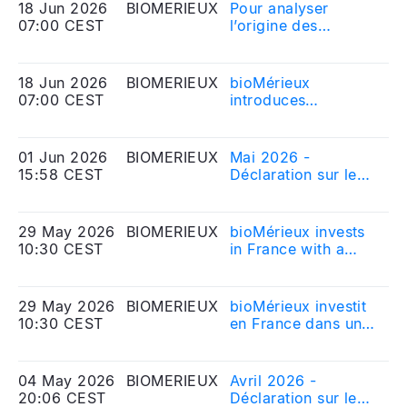
Dual 510(k) /CLIA
18 Jun 2026
BIOMERIEUX
Pour analyser
20
dérogation CLIA
Waiver application
07:00 CEST
l’origine des
Me
pour son test
to the FDA for the
contaminations par
Eq
BIOFIRE®
BIOFIRE®
Salmonella dans
SPOTFIRE® Vaginitis
SPOTFIRE® Vaginitis
l’industrie
18 Jun 2026
BIOMERIEUX
bioMérieux
20
Panel
Panel
agroalimentaire,
07:00 CEST
introduces
Me
bioMérieux lance
Salmonella testing
Eq
une nouvelle
kit on GENE-UP®
solution de
TYPER to support
01 Jun 2026
BIOMERIEUX
Mai 2026 -
20
diagnostic au sein
root cause analysis
15:58 CEST
Déclaration sur le
Me
de sa gamme
in the food industry
nombre d\'actions
Eq
GENE-UP® TYPER
composant le
capital social et sur
29 May 2026
BIOMERIEUX
bioMérieux invests
20
le nombre de droits
10:30 CEST
in France with a
Me
de vote
new facility to
Eq
correspondant
produce innovative
diagnostics for the
29 May 2026
BIOMERIEUX
bioMérieux investit
20
European market
10:30 CEST
en France dans une
Me
nouvelle usine de
Eq
production de
diagnostics
04 May 2026
BIOMERIEUX
Avril 2026 -
20
innovants à
20:06 CEST
Déclaration sur le
Me