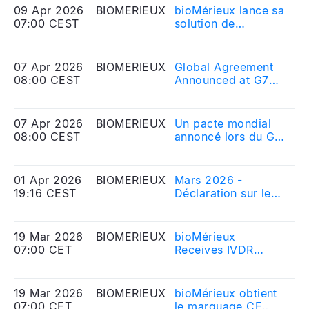
diagnostic rapides
Solution for the
09 Apr 2026
BIOMERIEUX
bioMérieux lance sa
20
face au sepsis
Pharmaceutical
07:00 CEST
solution de
Me
pourrait sauver des
Industry, Redefining
diagnostic
Eq
milliers de vies et
Rapid Mycoplasma
moléculaire
générer des
Testing
BIOFIRE®
07 Apr 2026
BIOMERIEUX
Global Agreement
20
économies pour les
SPOTFIRE® pour
08:00 CEST
Announced at G7
Me
systèmes de s
l’industrie
One Health Summit
Eq
pharmaceutique afin
to Accelerate
de renforcer le
Access to
07 Apr 2026
BIOMERIEUX
Un pacte mondial
20
dépistage rapide
Diagnostics and
08:00 CEST
annoncé lors du G7
Me
des mycoplasmes
Responses to Rising
One Health Summit
Eq
Health Threats
pour accélérer
l\'accès aux
01 Apr 2026
BIOMERIEUX
Mars 2026 -
20
diagnostics face
19:16 CEST
Déclaration sur le
Me
aux menaces
nombre d\'actions
Eq
sanitaires
composant le
croissantes
capital social et sur
19 Mar 2026
BIOMERIEUX
bioMérieux
20
le nombre de droits
07:00 CET
Receives IVDR
Me
de vote
CE‑Marking for Two
Eq
correspondant
BIOFIRE®
SPOTFIRE® Panels
19 Mar 2026
BIOMERIEUX
bioMérieux obtient
20
to Strengthen
07:00 CET
le marquage CE
Me