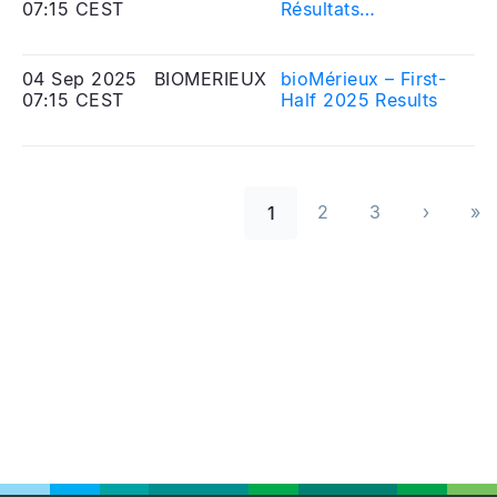
le nombre de droits
07:15 CEST
Résultats
Me
de vote
semestriels au 30
Eq
correspondant
juin 2025
04 Sep 2025
BIOMERIEUX
bioMérieux – First-
20
07:15 CEST
Half 2025 Results
Me
Eq
Paginazione
2
3
›
»
1
››
Las