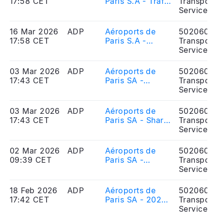
17:58 CET
Paris S.A - Trafic
Transport
du mois de
Services
février 2026
16 Mar 2026
ADP
Aéroports de
5020606
17:58 CET
Paris S.A -
Transport
February 2026
Services
traffic figures
03 Mar 2026
ADP
Aéroports de
5020606
17:43 CET
Paris SA -
Transport
Actions et droits
Services
de vote au 28
février 2026
03 Mar 2026
ADP
Aéroports de
5020606
17:43 CET
Paris SA - Shares
Transport
and voting rights
Services
as of 28
February 2026
02 Mar 2026
ADP
Aéroports de
5020606
09:39 CET
Paris SA -
Transport
Cessation du
Services
contrat de
liquidité avec
18 Feb 2026
ADP
Aéroports de
5020606
Rothschild & Cie
17:42 CET
Paris SA - 2025
Transport
et mise en
Full-year results
Services
oeuvre d\'un