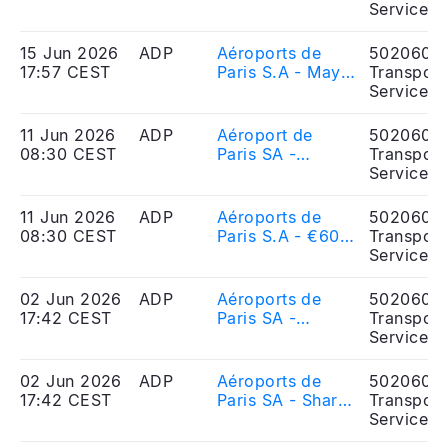
du mois de mai
Services
2026
15 Jun 2026
ADP
Aéroports de
5020606
17:57 CEST
Paris S.A - May
Transport
2026 traffic
Services
figures
11 Jun 2026
ADP
Aéroport de
5020606
08:30 CEST
Paris SA -
Transport
Emission d\'un
Services
nouvel emprunt
obligataire de
11 Jun 2026
ADP
Aéroports de
5020606
600 millions
08:30 CEST
Paris S.A - €600
Transport
d\'euros
million new bond
Services
issue
02 Jun 2026
ADP
Aéroports de
5020606
17:42 CEST
Paris SA -
Transport
Actions et droits
Services
de vote au 31
mai 2026
02 Jun 2026
ADP
Aéroports de
5020606
17:42 CEST
Paris SA - Shares
Transport
and voting rights
Services
as of 31 May