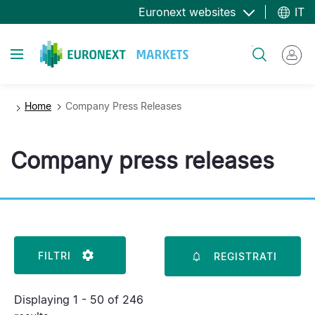
Salta
Euronext websites
IT
al
contenuto
Toggle navigation
Cerca
principale
Home
Company Press Releases
Company press releases
FILTRI
REGISTRATI
Displaying 1 - 50 of 246