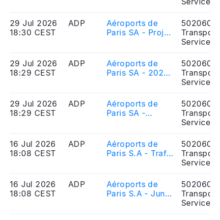
Groupe ADP
Services
2027-2034
Economic
29 Jul 2026
ADP
Aéroports de
5020606
Regulation
18:30 CEST
Paris SA - Projet
Transport
Agreement (ERA)
de contrat de
Services
project
régulation
économique
29 Jul 2026
ADP
Aéroports de
5020606
2027-2034 du
18:29 CEST
Paris SA - 2026
Transport
Groupe ADP
Half-year results
Services
29 Jul 2026
ADP
Aéroports de
5020606
18:29 CEST
Paris SA -
Transport
Résultats
Services
semestriels 2026
16 Jul 2026
ADP
Aéroports de
5020606
18:08 CEST
Paris S.A - Trafic
Transport
du mois de juin
Services
et du 1er
semestre 2026
16 Jul 2026
ADP
Aéroports de
5020606
18:08 CEST
Paris S.A - June
Transport
and half-year
Services
2026 traffic