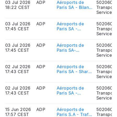
figures
03 Jul 2026
ADP
Aéroports de
5020606
18:22 CEST
Paris SA - Bilan
Transport
du contrat de
Services
liquidité au 30
juin 2026
03 Jul 2026
ADP
Aéroports de
5020606
17:45 CEST
Paris SA -
Transport
Informations
Services
relatives au
respect des
03 Jul 2026
ADP
Aéroports de
5020606
règles de parité
17:45 CEST
Paris SA-
Transport
au sein du
Information
Services
Conseil
regarding
dadmistration
compliance with
02 Jul 2026
ADP
Aéroports de
5020606
gender balance
17:43 CEST
Paris SA - Shares
Transport
rules within the
and voting rights
Services
Board of
as of 30 June
Directors
2026
02 Jul 2026
ADP
Aéroports de
5020606
17:43 CEST
Paris SA -
Transport
Actions et droits
Services
de vote au 30
juin 2026
15 Jun 2026
ADP
Aéroports de
5020606
17:57 CEST
Paris S.A - Trafic
Transport