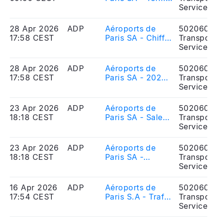
informations
of availability or
Services
mentionnées à
consultation of
l\'article R.225-
the information
28 Apr 2026
ADP
Aéroports de
5020606
83 du code de
mentioned in
17:58 CEST
Paris SA - Chiffre
Transport
commerce,
Article R.225-83
d\'affaires du 1er
Services
relatives à
of the French
trimestre 2026
l’assemblée
Commercial
28 Apr 2026
ADP
Aéroports de
5020606
générale mixte
Code, relating to
17:58 CEST
Paris SA - 2026
Transport
(ordinaire et
the combined
1st quarter
Services
extraordinaire)
general meeting
revenue
du 21 mai 2026
(ordinary and
23 Apr 2026
ADP
Aéroports de
5020606
extraordinary) of
18:18 CEST
Paris SA - Sale
Transport
21 May 2026
by Groupe ADP
Services
of securities
representing
23 Apr 2026
ADP
Aéroports de
5020606
3.4% with option
18:18 CEST
Paris SA -
Transport
to sell an
Cession par le
Services
additional 3.9%
Groupe ADP à
of GAL\'s equity
GMR Group de
16 Apr 2026
ADP
Aéroports de
5020606
share capital to
titres
17:54 CEST
Paris S.A - Trafic
Transport
GMR Group
représentant
du mois de mars
Services
3,4% du capital
2026