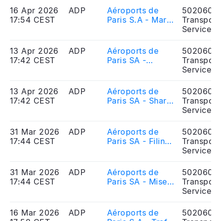
de GAL, avec
16 Apr 2026
ADP
Aéroports de
5020606
une option de
17:54 CEST
Paris S.A - March
Transport
cession portant
2026 traffic
Services
sur 3,9%
figures
supplémentaires
13 Apr 2026
ADP
Aéroports de
5020606
17:42 CEST
Paris SA -
Transport
Actions et droits
Services
de vote au 31
mars 2026
13 Apr 2026
ADP
Aéroports de
5020606
17:42 CEST
Paris SA - Shares
Transport
and voting rights
Services
as of 31 March
2026
31 Mar 2026
ADP
Aéroports de
5020606
17:44 CEST
Paris SA - Filing
Transport
of the 2025
Services
Universal
Registration
31 Mar 2026
ADP
Aéroports de
5020606
Document
17:44 CEST
Paris SA - Mise à
Transport
disposition du
Services
document
d\'enregistrement
16 Mar 2026
ADP
Aéroports de
5020606
universel 2025