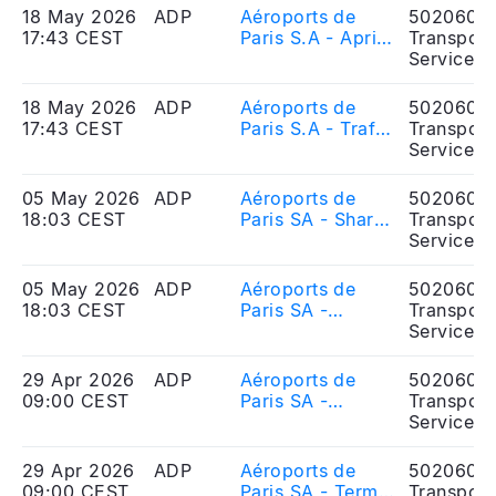
2026
18 May 2026
ADP
Aéroports de
5020606
17:43 CEST
Paris S.A - April
Transport
2026 traffic
Services
figures
18 May 2026
ADP
Aéroports de
5020606
17:43 CEST
Paris S.A - Trafic
Transport
du mois d\'avril
Services
2026
05 May 2026
ADP
Aéroports de
5020606
18:03 CEST
Paris SA - Shares
Transport
and voting rights
Services
as of 30 April
2026
05 May 2026
ADP
Aéroports de
5020606
18:03 CEST
Paris SA -
Transport
Actions et droits
Services
de vote au 30
avril 2026
29 Apr 2026
ADP
Aéroports de
5020606
09:00 CEST
Paris SA -
Transport
Modalités de
Services
mise à
disposition ou de
29 Apr 2026
ADP
Aéroports de
5020606
consultation des
09:00 CEST
Paris SA - Terms
Transport