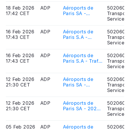
nouveau contrat
18 Feb 2026
ADP
Aéroports de
5020606
de liquidité avec
17:42 CET
Paris SA -
Transport
Kepler
Résultats annuels
Services
Cheuvreux
2025
16 Feb 2026
ADP
Aéroports de
5020606
17:43 CET
Paris S.A -
Transport
January 2026
Services
traffic figures
16 Feb 2026
ADP
Aéroports de
5020606
17:43 CET
Paris S.A - Trafic
Transport
du mois de
Services
Janvier 2026
12 Feb 2026
ADP
Aéroports de
5020606
21:30 CET
Paris SA -
Transport
Processus
Services
d\'homologation
tarifaire 2026
12 Feb 2026
ADP
Aéroports de
5020606
21:30 CET
Paris SA - 2026
Transport
Airport charges
Services
in Paris
05 Feb 2026
ADP
Aéroports de
5020606