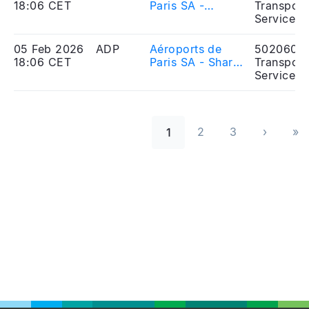
18:06 CET
Paris SA -
Transport
Actions et droits
Services
de vote au 31
janvier 2026
05 Feb 2026
ADP
Aéroports de
5020606
18:06 CET
Paris SA - Shares
Transport
and voting rights
Services
as of 31 January
2026
Paginazione
2
3
›
»
1
››
Las