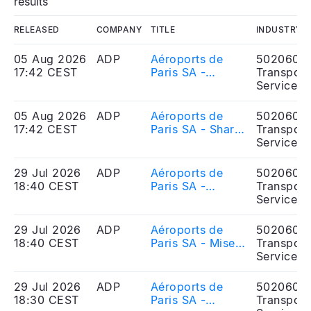
results
RELEASED
COMPANY
TITLE
INDUSTRY
05 Aug 2026
ADP
Aéroports de
5020606
17:42 CEST
Paris SA -
Transport
Actions et droits
Services
de vote au 31
juillet 2026
05 Aug 2026
ADP
Aéroports de
5020606
17:42 CEST
Paris SA - Shares
Transport
and voting rights
Services
as of 31 July
2026
29 Jul 2026
ADP
Aéroports de
5020606
18:40 CEST
Paris SA -
Transport
Availability of the
Services
2026 financial
interim report
29 Jul 2026
ADP
Aéroports de
5020606
18:40 CEST
Paris SA - Mise à
Transport
disposition du
Services
rapport financier
semestriel 2026
29 Jul 2026
ADP
Aéroports de
5020606
18:30 CEST
Paris SA -
Transport