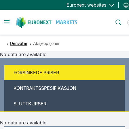
Hopp
Euronext websites
til
hovedinnhold
Toggle navigation
Søk
Derivater
Aksjeopsjoner
No data are available
FORSINKEDE PRISER
KONTRAKTSSPESIFIKASJON
SLUTTKURSER
No data are available