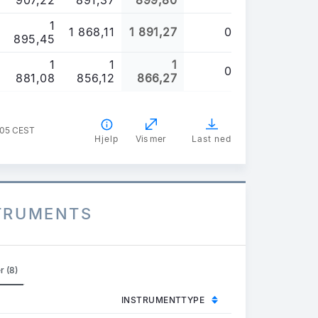
907,22
891,37
899,80
1
1 868,11
1 891,27
0
895,45
1
1
1
0
881,08
856,12
866,27
:05 CEST
Hjelp
Vis mer
Last ned
STRUMENTS
r (8)
INSTRUMENTTYPE