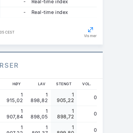
-
Real-time index
-
Real-time index
:05 CEST
Vis mer
URSER
HØY
LAV
STENGT
VOL.
1
1
1
0
915,02
898,82
905,22
1
1
1
0
907,84
898,05
898,72
1
1
1
0