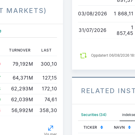
891,37
T MARKETS)
03/08/2026
1 868,11
1
31/07/2026
e
857,45
TURNOVER
LAST
Oppdatert 06/08/2026 18
0
79,192M
300,10
7
64,371M
127,15
8
62,293M
172,10
RELATED IN
0
62,039M
74,61
6
56,992M
358,30
Securities (34)
indekse
TICKER
NAVN
Vis mer