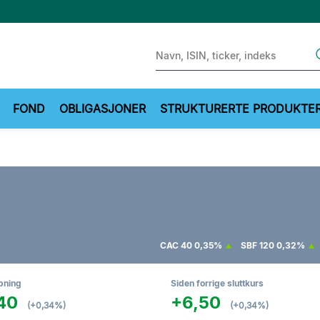
Sear
FOND
OBLIGASJONER
STRUKTURERTE PRODUKTE
CAC 40
0,35%
SBF 120
0,32%
pning
Siden forrige sluttkurs
40
+6,50
(+0,34%)
(+0,34%)