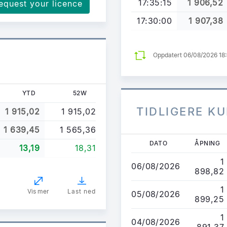
17:35:15
1 906,52
equest your licence
17:30:00
1 907,38
Oppdatert 06/08/2026 18
YTD
52W
TIDLIGERE K
1 915,02
1 915,02
1 639,45
1 565,36
Hopp
DATO
ÅPNING
13,19
18,31
til
1
hovedinnhold
06/08/2026
898,82
1
Vis mer
Last ned
05/08/2026
899,25
1
04/08/2026