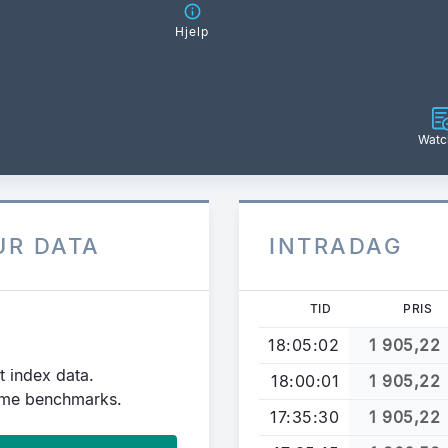
Hjelp
Watch
UR DATA
INTRADAG
TID
PRIS
18:05:02
1 905,22
t index data.
18:00:01
1 905,22
time benchmarks.
17:35:30
1 905,22