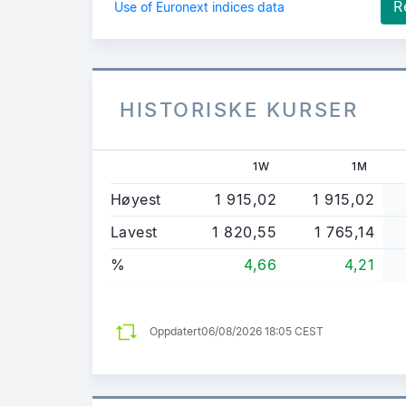
R
Use of Euronext indices data
HISTORISKE KURSER
1W
1M
Høyest
1 915,02
1 915,02
Lavest
1 820,55
1 765,14
%
4,66
4,21
Oppdatert
06/08/2026 18:05 CEST