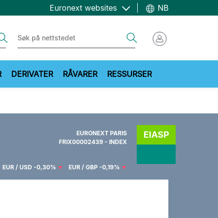
Euronext websites
NB
ch
Search
R
DERIVATER
RÅVARER
RESSURSER
EURONEXT PARIS
EIASP
FRIX00002439 - INDEX
EUR / USD
-0,30%
EUR / GBP
-0,19%