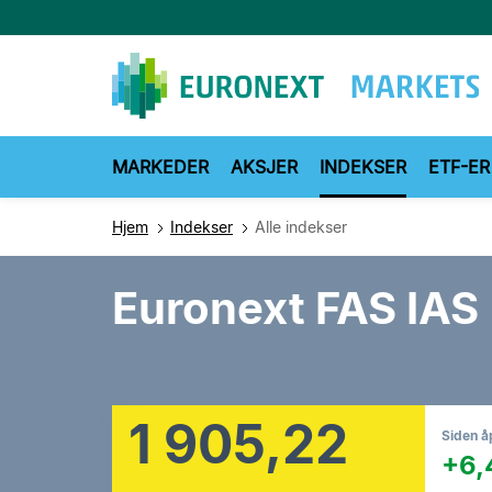
Hopp
til
hovedinnhold
MARKEDER
AKSJER
INDEKSER
ETF-ER
Hjem
Indekser
Alle indekser
Euronext FAS IAS
1 905,22
Siden å
+6,