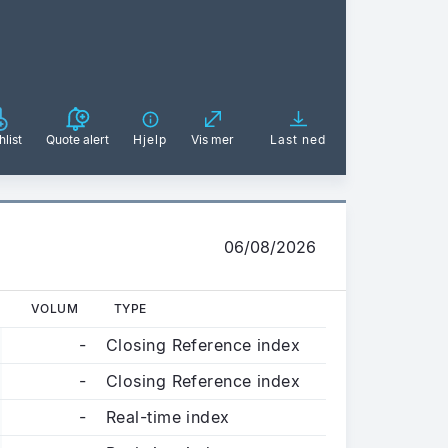
list
Quote alert
Hjelp
Vis mer
Last ned
06/08/2026
VOLUM
TYPE
-
Closing Reference index
-
Closing Reference index
-
Real-time index