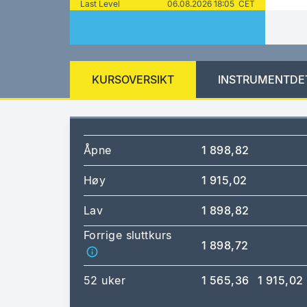
Last Level
06.08.2026 18:05 CET
KURSOVERSIKT
INSTRUMENTDE
Åpne
1 898,82
Høy
1 915,02
Lav
1 898,82
Forrige sluttkurs
1 898,72
52 uker
1 565,36
1 915,02