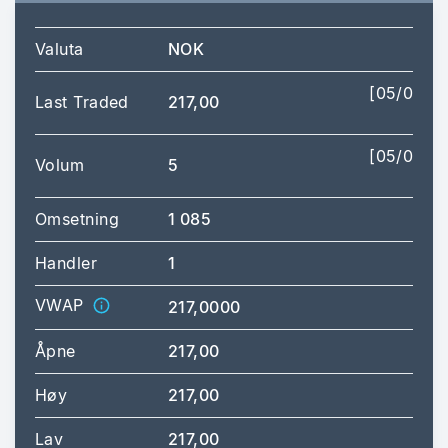
Valuta
NOK
[05/08/2
Last Traded
217,00
14:
[05/08/2
Volum
5
14:
Omsetning
1 085
Handler
1
VWAP
217,0000
Åpne
217,00
Høy
217,00
[14:
Lav
217,00
[14: