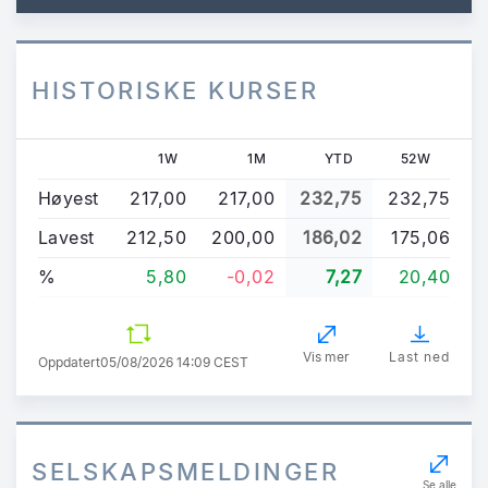
HISTORISKE KURSER
1W
1M
YTD
52W
Høyest
217,00
217,00
232,75
232,75
Lavest
212,50
200,00
186,02
175,06
%
5,80
-0,02
7,27
20,40
Vis mer
Last ned
Oppdatert
05/08/2026 14:09 CEST
SELSKAPSMELDINGER
Se alle