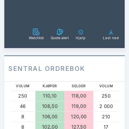
Watchlist
Quote alert
Hjelp
Last ned
SENTRAL ORDREBOK
VOLUM
KJØPER
SELGER
VOLUM
250
110,10
118,00
250
46
108,50
119,00
2 000
8
106,00
120,00
210
8
102,00
127,50
17