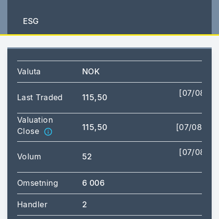
ESG
Valuta
NOK
[07/08/2
Last Traded
115,50
16:
Valuation
115,50
[07/08/20
Close
[07/08/2
Volum
52
16:
Omsetning
6 006
Handler
2