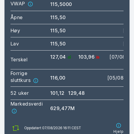
VWAP
115,5000
Åpne
115,50
Høy
115,50
[15:
Lav
115,50
[15:
127,04
103,96
[07/08/2
Terskel
16:
Forrige
116,00
[05/08/20
sluttkurs
52 uker
101,12
129,48
Markedsverdi
629,477M
Oppdatert 07/08/2026 16:11 CEST
Hjelp