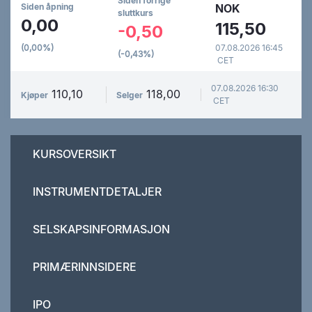
Siden forrige
Siden åpning
NOK
sluttkurs
0,00
115,50
-0,50
(0,00%)
07.08.2026 16:45
(-0,43%)
CET
07.08.2026 16:30
110,10
118,00
Kjøper
Selger
CET
KURSOVERSIKT
INSTRUMENTDETALJER
SELSKAPSINFORMASJON
PRIMÆRINNSIDERE
IPO