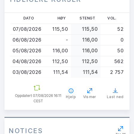
Hopp
DATO
HØY
STENGT
VOL.
til
07/08/2026
115,50
115,50
52
hovedinnhold
06/08/2026
-
116,00
0
05/08/2026
116,00
116,00
50
04/08/2026
112,50
112,50
562
03/08/2026
111,54
111,54
2 757
Oppdatert 07/08/2026 16:11
Hjelp
Vis mer
Last ned
CEST
NOTICES