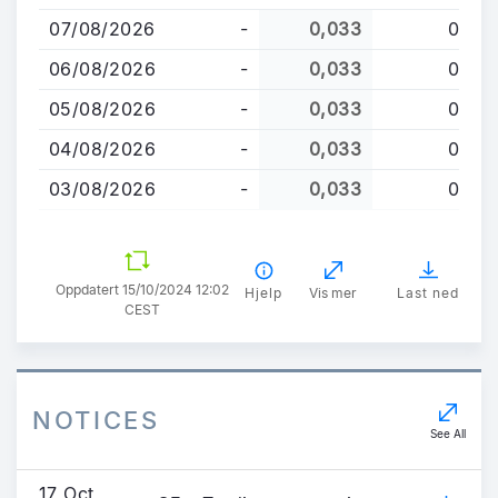
til
07/08/2026
-
0,033
0
hovedinnhold
06/08/2026
-
0,033
0
05/08/2026
-
0,033
0
04/08/2026
-
0,033
0
03/08/2026
-
0,033
0
Oppdatert 15/10/2024 12:02
Hjelp
Vis mer
Last ned
CEST
NOTICES
See All
17 Oct