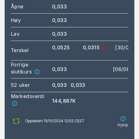
Åpne
0,033
Høy
0,033
[12
Lav
0,033
[12
0,0525
0,0315
[30/07/2
Terskel
16:
Forrige
0,033
[06/08/20
sluttkurs
52 uker
0,033
0,033
Markedsverdi
144,887K
Oppdatert 15/10/2024 12:02 CEST
Hjelp