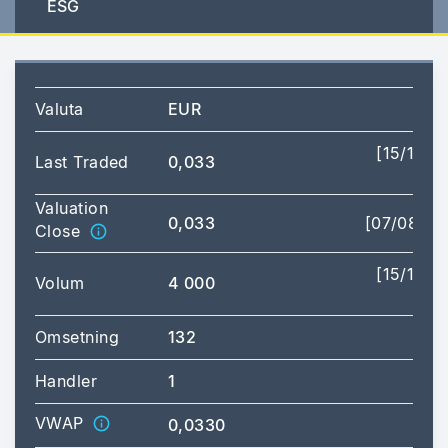
ESG
Valuta
EUR
[15/10/2
Last Traded
0,033
12:
Valuation
0,033
[07/08/20
Close
[15/10/2
Volum
4 000
12:
Omsetning
132
Handler
1
VWAP
0,0330