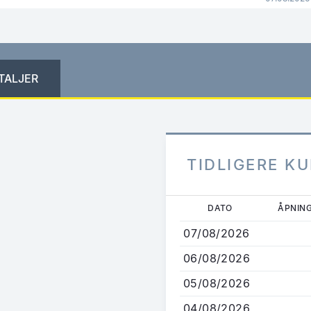
TALJER
TIDLIGERE K
Hopp
DATO
ÅPNIN
til
07/08/2026
hovedinnhold
06/08/2026
05/08/2026
04/08/2026