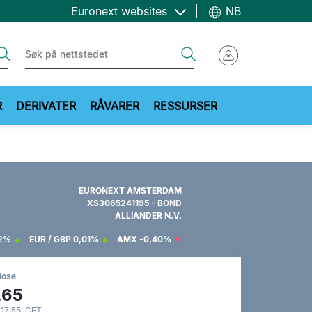
Euronext websites
NB
ch
Search
R
DERIVATER
RÅVARER
RESSURSER
EURONEXT AMSTERDAM
XS3065241195 - BOND
ALLIANDER N.V.
42%
EUR / GBP
0,01%
AMX
-0,40%
lose
,65
 17:55 CET