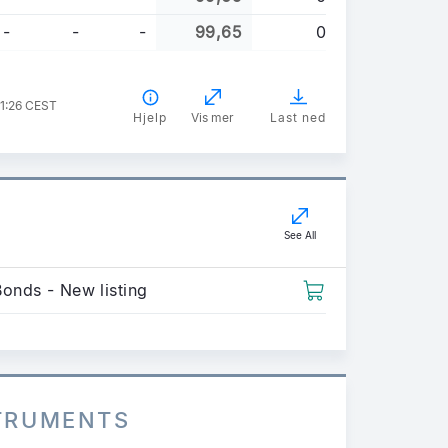
-
-
-
99,65
0
21:26 CEST
Hjelp
Vis mer
Last ned
See All
Bonds - New listing
STRUMENTS