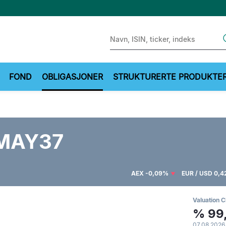
Sear
FOND
OBLIGASJONER
STRUKTURERTE PRODUKTE
MAY37
AEX
-0,09%
EUR / USD
0,
Valuation C
%
99
07.08.2026