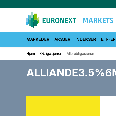
Hopp
til
hovedinnhold
MARKEDER
AKSJER
INDEKSER
ETF-ER
Hjem
Obligasjoner
Alle obligasjoner
ALLIANDE3.5%6