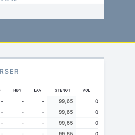
URSER
G
HØY
LAV
STENGT
VOL.
-
-
-
99,65
0
-
-
-
99,65
0
-
-
-
99,65
0
-
-
-
99,65
0