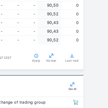
-
-
-
90,50
0
-
-
-
90,52
0
-
-
-
90,43
0
-
-
-
90,43
0
-
-
-
90,52
0
:27 CEST
Hjelp
Vis mer
Last ned
See All
Change of trading group