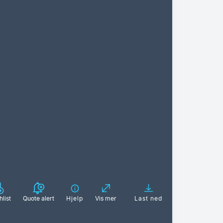
list
Quote alert
Hjelp
Vis mer
Last ned