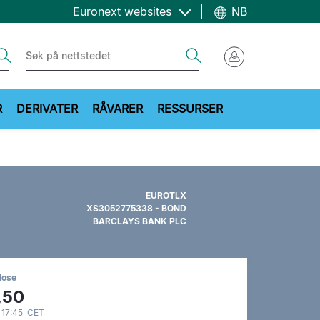
Euronext websites
NB
ch
Search
R
DERIVATER
RÅVARER
RESSURSER
EUROTLX
XS3052775338 - BOND
BARCLAYS BANK PLC
lose
,50
 17:45 CET