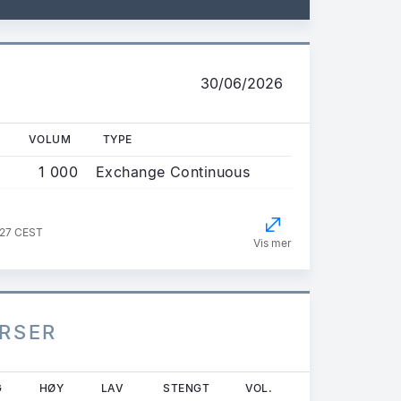
30/06/2026
VOLUM
TYPE
1 000
Exchange Continuous
:27 CEST
Vis mer
URSER
G
HØY
LAV
STENGT
VOL.