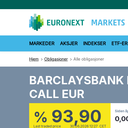
Hopp
til
hovedinnhold
MARKEDER
AKSJER
INDEKSER
ETF-ER
Hjem
Obligasjoner
Alle obligasjoner
BARCLAYSBANK 
CALL EUR
93,90
%
Siden å
0,0
Last traded price
30.06.2026 12:27 CET