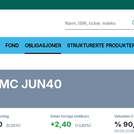
Sear
FOND
OBLIGASJONER
STRUKTURERTE PRODUKTE
MC JUN40
pning
Siden forrige sluttkurs
Valuation C
0
+2,40
%
90
(0,00%)
(+2,62%)
06.08.2026