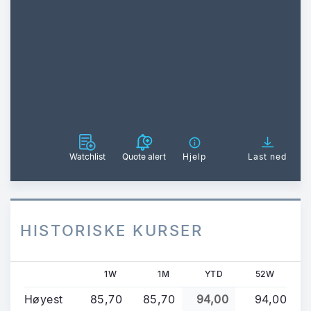
Watchlist
Quote alert
Hjelp
Last ned
HISTORISKE KURSER
1W
1M
YTD
52W
Høyest
85,70
85,70
94,00
94,00