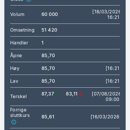
[18/03/2026
Volum
60 000
16:21]
Omsetning
51 420
Handler
1
Åpne
85,70
Høy
85,70
[16:21]
Lav
85,70
[16:21]
87,37
83,11
[07/08/2026
Terskel
09:00]
Forrige
sluttkurs
85,61
[16/03/2026]