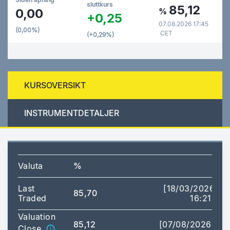
sluttkurs
85,12
0,00
%
+0,25
07.08.2026 17:45
(0,00%)
CET
(+0,29%)
KURSOVERSIKT
INSTRUMENTDETALJER
Valuta
%
Last
[18/03/2026
85,70
Traded
16:21]
Valuation
85,12
[07/08/2026]
Close