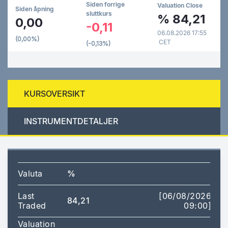
Siden forrige
Valuation Close
Siden åpning
sluttkurs
%
84,21
0,00
-0,11
06.08.2026 17:55
(0,00%)
CET
(-0,13%)
KURSOVERSIKT
INSTRUMENTDETALJER
Valuta
%
Last
[06/08/2026
84,21
Traded
09:00]
Valuation