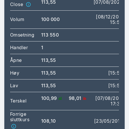
113,55
[07/08/2026]
Close
[08/12/2020
Volum
100 000
15:59]
Omsetning
113 550
Handler
1
Åpne
113,55
Høy
113,55
[15:59]
Lav
113,55
[15:59]
100,99
98,01
[07/08/2026
Terskel
17:35]
Forrige
sluttkurs
108,10
[23/05/2019]