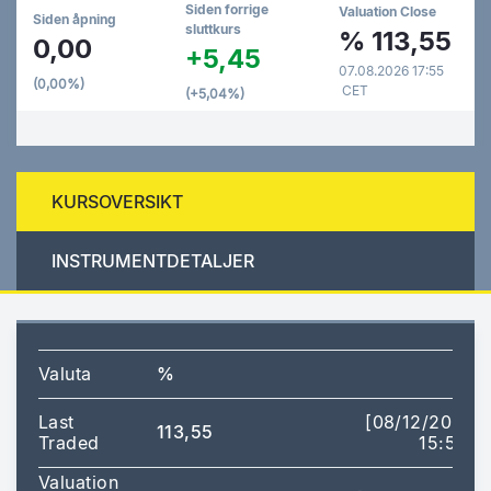
Siden forrige
Valuation Close
Siden åpning
sluttkurs
%
113,55
0,00
+5,45
07.08.2026 17:55
(0,00%)
CET
(+5,04%)
KURSOVERSIKT
INSTRUMENTDETALJER
Valuta
%
Last
[08/12/2020
113,55
Traded
15:59]
Valuation