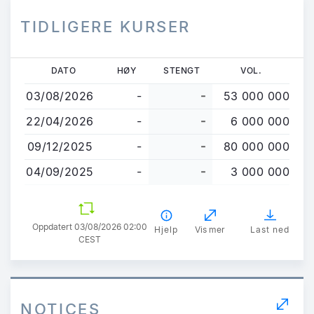
TIDLIGERE KURSER
Hopp
DATO
HØY
STENGT
VOL.
til
03/08/2026
-
-
53 000 000
hovedinnhold
22/04/2026
-
-
6 000 000
09/12/2025
-
-
80 000 000
04/09/2025
-
-
3 000 000
Oppdatert 03/08/2026 02:00
Hjelp
Vis mer
Last ned
CEST
NOTICES