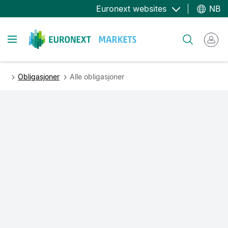
Hopp
Euronext websites
NB
til
hovedinnhold
Toggle navigation
Søk
Obligasjoner
Alle obligasjoner