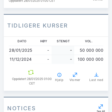
Oppdatert 28/01/2025 01:00 CET
TIDLIGERE KURSER
Hopp
DATO
HØY
STENGT
VOL.
til
28/01/2025
-
-
50 000 000
hovedinnhold
11/12/2024
-
-
100 000 000
Oppdatert 28/01/2025 01:00
Hjelp
Vis mer
Last ned
CET
NOTICES
See All