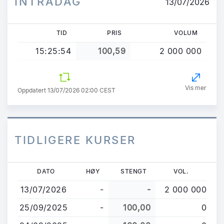
INTRADAG
13/07/2026
TID
PRIS
VOLUM
15:25:54
100,59
2 000 000
Vis mer
Oppdatert 13/07/2026 02:00 CEST
TIDLIGERE KURSER
Hopp
DATO
HØY
STENGT
VOL.
til
13/07/2026
-
-
2 000 000
hovedinnhold
25/09/2025
-
100,00
0