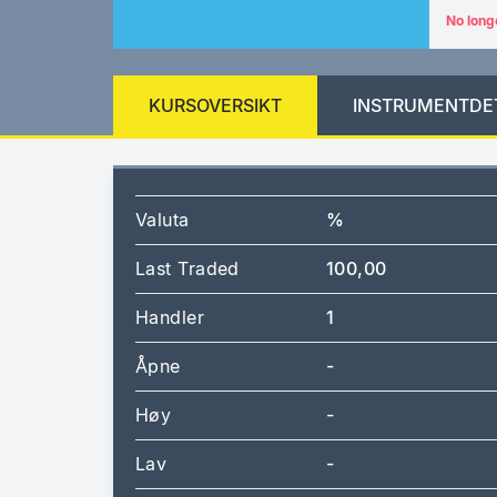
No long
KURSOVERSIKT
INSTRUMENTDE
Valuta
%
Last Traded
100,00
Handler
1
Åpne
-
Høy
-
Lav
-