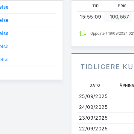
TID
PRIS
else
15:55:09
100,557
else
else
Oppdatert 19/09/2024 0
else
else
TIDLIGERE K
Hopp
DATO
ÅPNIN
til
25/09/2025
hovedinnhold
24/09/2025
23/09/2025
22/09/2025