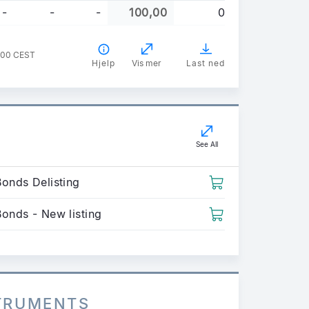
-
-
-
100,00
0
2:00 CEST
Hjelp
Vis mer
Last ned
See All
Bonds Delisting
Bonds - New listing
STRUMENTS