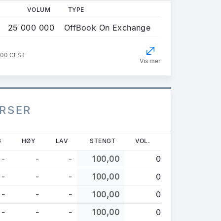
VOLUM
TYPE
25 000 000
OffBook On Exchange
2:00 CEST
Vis mer
URSER
G
HØY
LAV
STENGT
VOL.
-
-
-
100,00
0
-
-
-
100,00
0
-
-
-
100,00
0
-
-
-
100,00
0