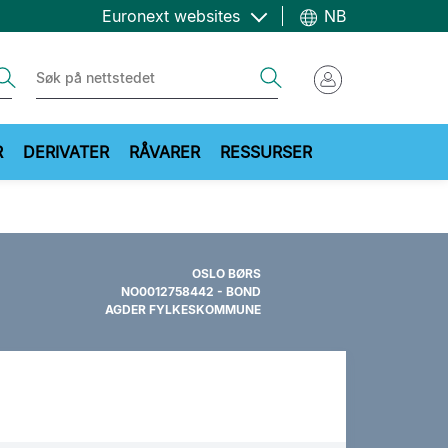
Euronext websites
NB
ch
Search
R
DERIVATER
RÅVARER
RESSURSER
OSLO BØRS
NO0012758442 - BOND
AGDER FYLKESKOMMUNE