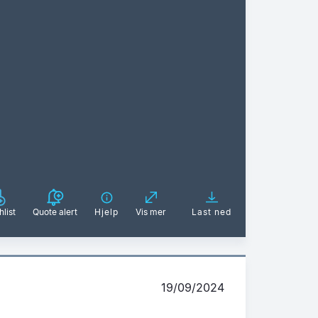
list
Quote alert
Hjelp
Vis mer
Last ned
19/09/2024