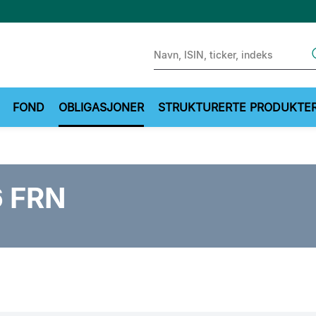
Sear
FOND
OBLIGASJONER
STRUKTURERTE PRODUKTE
6 FRN