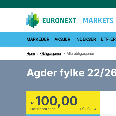
Hopp
til
hovedinnhold
MARKEDER
AKSJER
INDEKSER
ETF-ER
Hjem
Obligasjoner
Alle obligasjoner
Agder fylke 22/2
100,00
%
Last traded price
19/09/2024