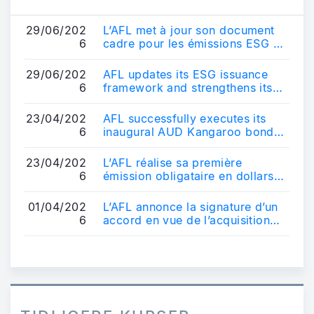
29/06/202
L’AFL met à jour son document
6
cadre pour les émissions ESG et
renforce son positionnement sur
le ...
29/06/202
AFL updates its ESG issuance
6
framework and strengthens its
positioning in the sustainable
bond ma...
23/04/202
AFL successfully executes its
6
inaugural AUD Kangaroo bond
transaction - AUD 600 million
10-year b...
23/04/202
L’AFL réalise sa première
6
émission obligataire en dollars
australiens - Une transaction de
référe...
01/04/202
L’AFL annonce la signature d’un
6
accord en vue de l’acquisition
d’un véhicule français
d’obligatio...