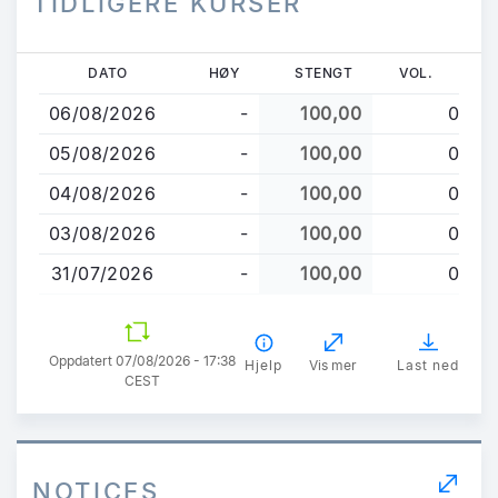
TIDLIGERE KURSER
Hopp
DATO
HØY
STENGT
VOL.
til
06/08/2026
-
100,00
0
hovedinnhold
05/08/2026
-
100,00
0
04/08/2026
-
100,00
0
03/08/2026
-
100,00
0
31/07/2026
-
100,00
0
Oppdatert 07/08/2026 - 17:38
Hjelp
Vis mer
Last ned
CEST
NOTICES