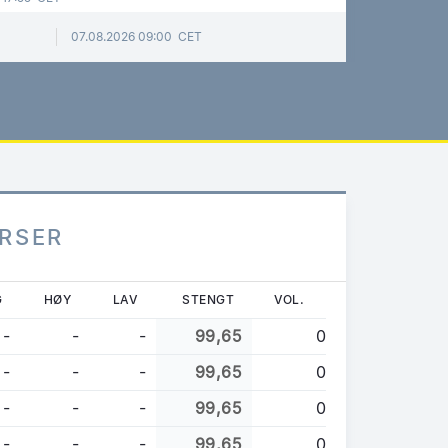
07.08.2026 09:00 CET
URSER
G
HØY
LAV
STENGT
VOL.
-
-
-
99,65
0
-
-
-
99,65
0
-
-
-
99,65
0
-
-
-
99,65
0