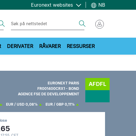
Euronext websites
NB
ch
Search
R
DERIVATER
RÅVARER
RESSURSER
EURONEXT PARIS
AFDFL
FR001400CRX1 - BOND
AGENCE FSE DE DEVELOPPEMENT
EUR / USD
0,08%
EUR / GBP
0,11%
lose
,65
 17:55 CET