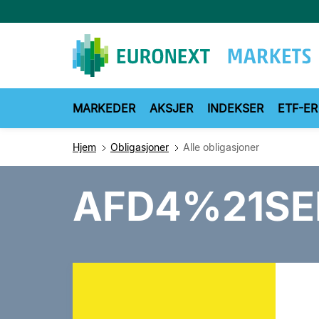
Hopp
til
hovedinnhold
MARKEDER
AKSJER
INDEKSER
ETF-ER
Hjem
Obligasjoner
Alle obligasjoner
AFD4%21SE