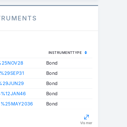
STRUMENTS
INSTRUMENTTYPE
%25NOV28
Bond
5%29SEP31
Bond
%29JUN29
Bond
8%12JAN46
Bond
5%25MAY2036
Bond
Vis mer