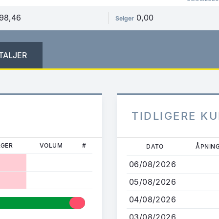
98,46
0,00
Selger
TALJER
TIDLIGERE K
Hopp
LGER
VOLUM
#
DATO
ÅPNIN
til
06/08/2026
hovedinnhold
05/08/2026
04/08/2026
03/08/2026