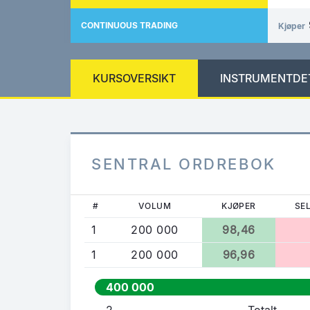
CONTINUOUS TRADING
Kjøper
KURSOVERSIKT
INSTRUMENTDE
SENTRAL ORDREBOK
#
VOLUM
KJØPER
SE
1
200 000
98,46
1
200 000
96,96
400 000
2
Totalt