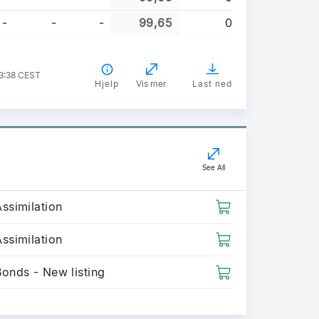
-
-
-
99,65
0
13:38 CEST
Hjelp
Vis mer
Last ned
See All
ssimilation
ssimilation
Bonds - New listing