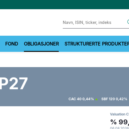
Sear
FOND
OBLIGASJONER
STRUKTURERTE PRODUKTE
P27
CAC 40
0,44%
SBF 120
0,42%
Valuation C
%
99
06.08.2026