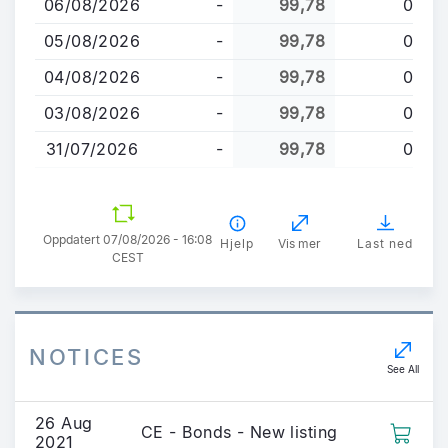
06/08/2026
-
99,78
0
hovedinnhold
05/08/2026
-
99,78
0
04/08/2026
-
99,78
0
03/08/2026
-
99,78
0
31/07/2026
-
99,78
0
Oppdatert 07/08/2026 - 16:08
Hjelp
Vis mer
Last ned
CEST
NOTICES
See All
26 Aug
CE - Bonds - New listing
2021