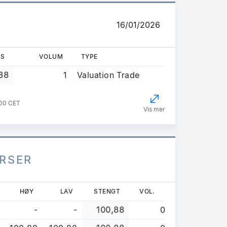
16/01/2026
IS
VOLUM
TYPE
88
1
Valuation Trade
:00 CET
Vis mer
URSER
HØY
LAV
STENGT
VOL.
-
-
100,88
0