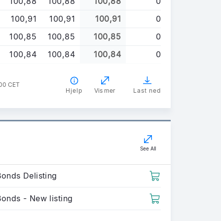
100,88
100,88
100,88
0
100,91
100,91
100,91
0
100,85
100,85
100,85
0
100,84
100,84
100,84
0
:00 CET
Hjelp
Vis mer
Last ned
See All
Bonds Delisting
Bonds - New listing