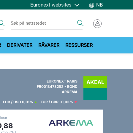
Euronext websites
NB
ch
Search
R
DERIVATER
RÅVARER
RESSURSER
EURONEXT PARIS
AKEAL
FR0013478252 - BOND
ARKEMA
EUR / USD
0,01%
EUR / GBP
-0,03%
lose
0,88
 17:55 CET