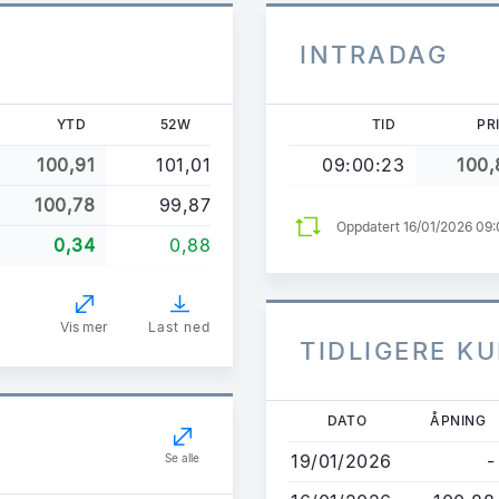
INTRADAG
YTD
52W
TID
PR
100,91
101,01
09:00:23
100,
100,78
99,87
Oppdatert 16/01/2026 09
0,34
0,88
Vis mer
Last ned
TIDLIGERE K
Hopp
DATO
ÅPNING
til
19/01/2026
-
Se alle
hovedinnhold