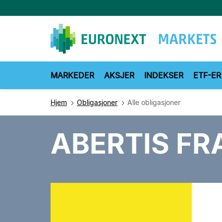
Hopp
til
hovedinnhold
MARKEDER
AKSJER
INDEKSER
ETF-ER
Hjem
Obligasjoner
Alle obligasjoner
ABERTIS FR