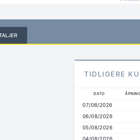
TALJER
TIDLIGERE K
Hopp
DATO
ÅPNIN
til
07/08/2026
hovedinnhold
06/08/2026
05/08/2026
04/08/2026