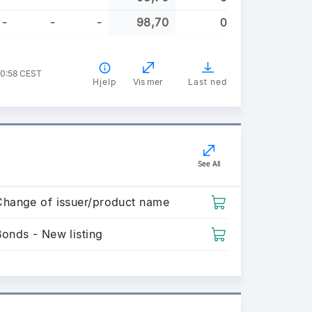
-
-
-
98,70
0
20:58 CEST
Hjelp
Vis mer
Last ned
See All
Change of issuer/product name
Bonds - New listing