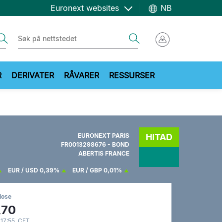
Euronext websites
NB
ch
Search
R
DERIVATER
RÅVARER
RESSURSER
EURONEXT PARIS
HITAD
FR0013298676 - BOND
ABERTIS FRANCE
EUR / USD
0,39%
EUR / GBP
0,01%
lose
,70
 17:55 CET