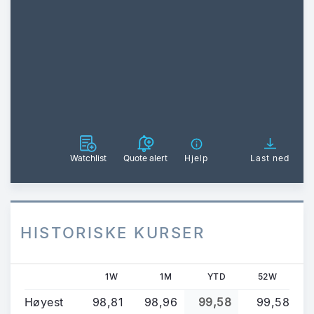
Watchlist
Quote alert
Hjelp
Last ned
HISTORISKE KURSER
1W
1M
YTD
52W
Høyest
98,81
98,96
99,58
99,58