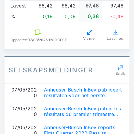
Lavest
98,42
98,42
97,48
97,48
%
0,19
0,09
0,38
-0,48
Vis mer
Last ned
Oppdatert
07/08/2026 12:19 CEST
SELSKAPSMELDINGER
Se alle
07/05/202
Anheuser-Busch InBev publiceert
0
resultaten voor het eerste
kwartaal van 2020
07/05/202
Anheuser-Busch InBev publie les
0
résultats du premier trimestre
2020
07/05/202
Anheuser-Busch InBev reports
0
First Quarter 2020 Results