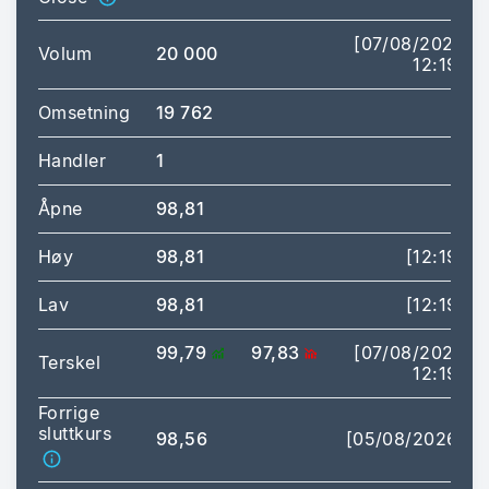
[07/08/2026
Volum
20 000
12:19]
Omsetning
19 762
Handler
1
Åpne
98,81
Høy
98,81
[12:19]
Lav
98,81
[12:19]
99,79
97,83
[07/08/2026
Terskel
12:19]
Forrige
sluttkurs
98,56
[05/08/2026]