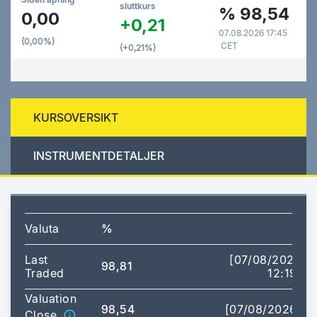
sluttkurs
%
98,54
0,00
+0,21
07.08.2026 17:45
(0,00%)
CET
(+0,21%)
KURSOVERSIKT
INSTRUMENTDETALJER
Valuta
%
Last
[07/08/2026
98,81
Traded
12:19]
Valuation
98,54
[07/08/2026]
Close