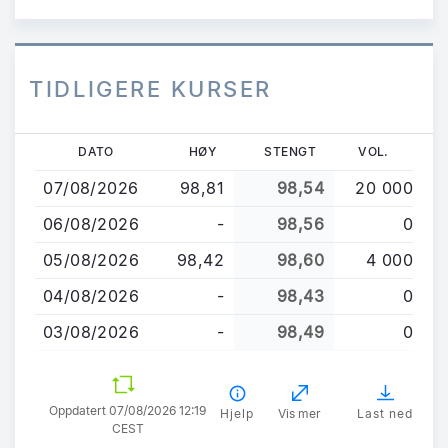
TIDLIGERE KURSER
Hopp
DATO
HØY
STENGT
VOL.
til
07/08/2026
98,81
98,54
20 000
hovedinnhold
06/08/2026
-
98,56
0
05/08/2026
98,42
98,60
4 000
04/08/2026
-
98,43
0
03/08/2026
-
98,49
0
Oppdatert 07/08/2026 12:19
Hjelp
Vis mer
Last ned
CEST