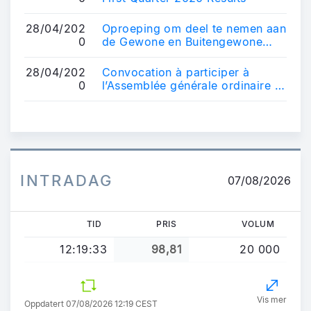
28/04/202
Oproeping om deel te nemen aan
0
de Gewone en Buitengewone
Algemene Vergadering van 3 juni
2020
28/04/202
Convocation à participer à
0
l’Assemblée générale ordinaire et
extraordinaire des actionnaires
du 3...
INTRADAG
07/08/2026
TID
PRIS
VOLUM
12:19:33
98,81
20 000
Vis mer
Oppdatert 07/08/2026 12:19 CEST