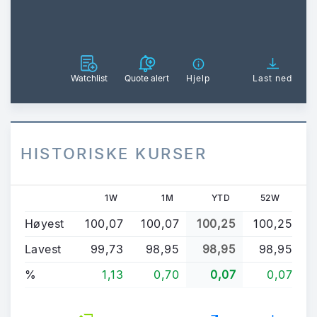
Watchlist
Quote alert
Hjelp
Last ned
HISTORISKE KURSER
1W
1M
YTD
52W
Høyest
100,07
100,07
100,25
100,25
Lavest
99,73
98,95
98,95
98,95
%
1,13
0,70
0,07
0,07