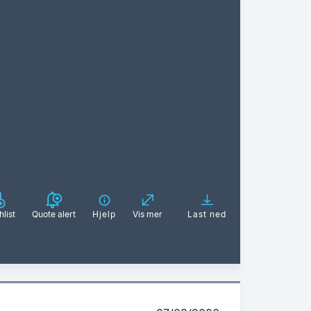
list
Quote alert
Hjelp
Vis mer
Last ned