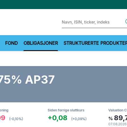
Sear
FOND
OBLIGASJONER
STRUKTURERTE PRODUKTE
,75% AP37
pning
Siden forrige sluttkurs
Valuation C
09
+0,08
89,
%
(-0,10%)
(+0,09%)
07.08.2026