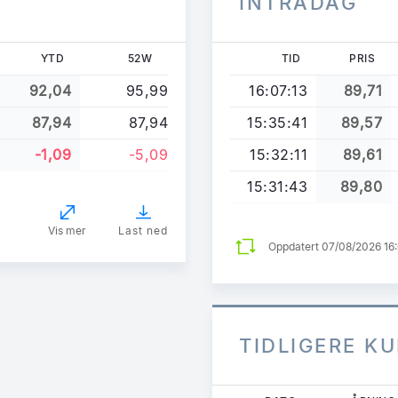
INTRADAG
YTD
52W
TID
PRIS
92,04
95,99
16:07:13
89,71
87,94
87,94
15:35:41
89,57
-1,09
-5,09
15:32:11
89,61
15:31:43
89,80
Vis mer
Last ned
Oppdatert 07/08/2026 16
TIDLIGERE K
Hopp