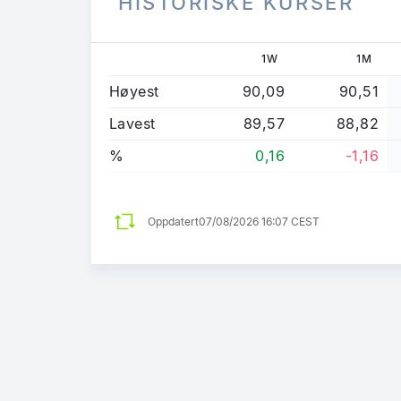
HISTORISKE KURSER
1W
1M
Høyest
90,09
90,51
Lavest
89,57
88,82
%
0,16
-1,16
Oppdatert
07/08/2026 16:07 CEST