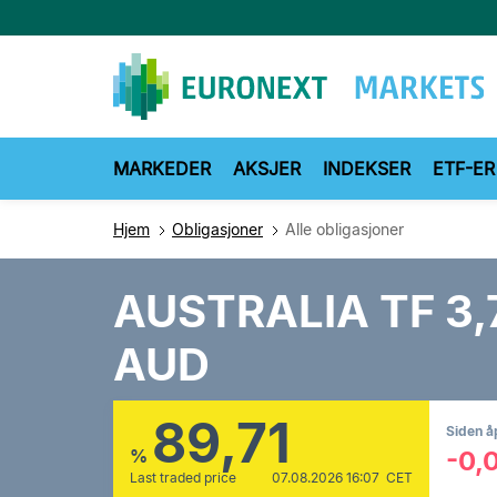
Hopp
til
hovedinnhold
MARKEDER
AKSJER
INDEKSER
ETF-ER
Hjem
Obligasjoner
Alle obligasjoner
AUSTRALIA TF 3
AUD
89,71
Siden å
%
-0,
Last traded price
07.08.2026 16:07 CET