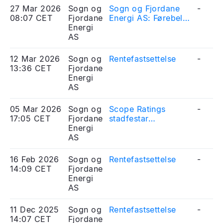
27 Mar 2026
Sogn og
Sogn og Fjordane
-
08:07 CET
Fjordane
Energi AS: Førebels
Energi
årsrekneskap 2025
AS
12 Mar 2026
Sogn og
Rentefastsettelse
-
13:36 CET
Fjordane
Energi
AS
05 Mar 2026
Sogn og
Scope Ratings
-
17:05 CET
Fjordane
stadfestar
Energi
kredittrating
AS
BBB/stabil for Sogn
og Fjordane Energi
AS
16 Feb 2026
Sogn og
Rentefastsettelse
-
14:09 CET
Fjordane
Energi
AS
11 Dec 2025
Sogn og
Rentefastsettelse
-
14:07 CET
Fjordane