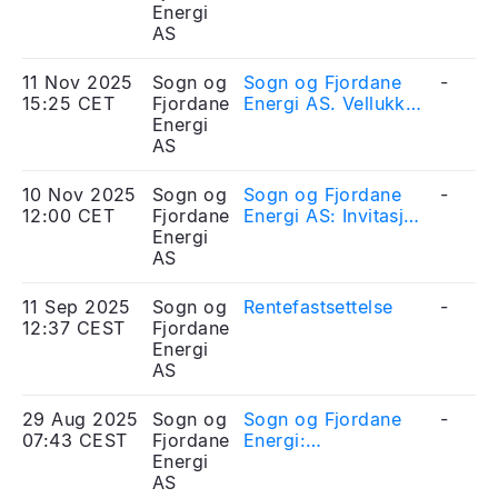
Energi
AS
11 Nov 2025
Sogn og
Sogn og Fjordane
-
15:25 CET
Fjordane
Energi AS. Vellukka
Energi
utsteding av NOK
AS
500 millionar i grønt
usikra
obligasjonslån
10 Nov 2025
Sogn og
Sogn og Fjordane
-
12:00 CET
Fjordane
Energi AS: Invitasjon
Energi
til
AS
investorpresentasjon
og mogleg utsteding
av grønt NOK-
11 Sep 2025
Sogn og
Rentefastsettelse
-
obligasjonslån
12:37 CEST
Fjordane
Energi
AS
29 Aug 2025
Sogn og
Sogn og Fjordane
-
07:43 CEST
Fjordane
Energi:
Energi
Halvårsrapport
AS
2025