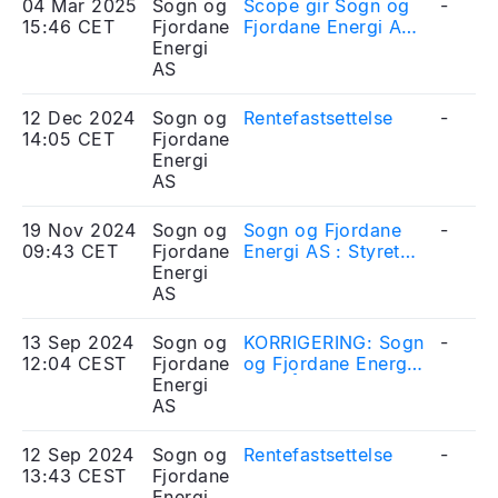
04 Mar 2025
Sogn og
Scope gir Sogn og
-
15:46 CET
Fjordane
Fjordane Energi AS
Energi
kredittrating BBB
AS
12 Dec 2024
Sogn og
Rentefastsettelse
-
14:05 CET
Fjordane
Energi
AS
19 Nov 2024
Sogn og
Sogn og Fjordane
-
09:43 CET
Fjordane
Energi AS : Styret
Energi
seier nei til
AS
fusjonsprosess
13 Sep 2024
Sogn og
KORRIGERING: Sogn
-
12:04 CEST
Fjordane
og Fjordane Energi
Energi
AS – Årsrapport
AS
2023
12 Sep 2024
Sogn og
Rentefastsettelse
-
13:43 CEST
Fjordane
Energi