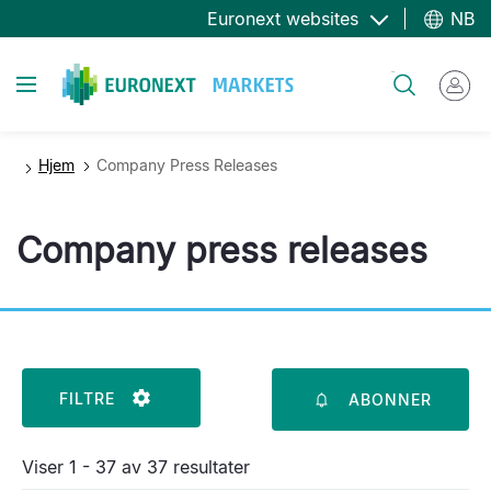
Hopp
Euronext websites
NB
til
hovedinnhold
Toggle navigation
Søk
Hjem
Company Press Releases
Company press releases
FILTRE
ABONNER
Viser 1 - 37 av 37 resultater