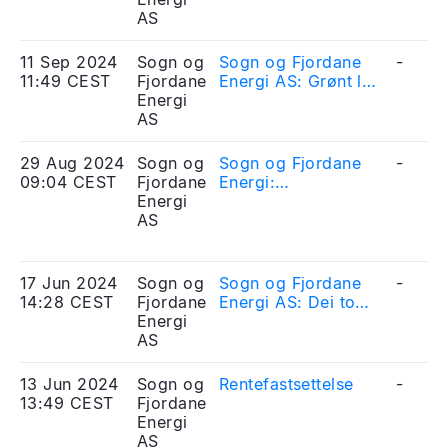
AS
11 Sep 2024
Sogn og
Sogn og Fjordane
-
11:49 CEST
Fjordane
Energi AS: Grønt lys
Energi
for Øksenelvane
AS
29 Aug 2024
Sogn og
Sogn og Fjordane
-
09:04 CEST
Fjordane
Energi:
Energi
Halvårsrapport
AS
2024
17 Jun 2024
Sogn og
Sogn og Fjordane
-
14:28 CEST
Fjordane
Energi AS: Dei to
Energi
største eigarane
AS
ønskjer å utgreie
mogleg samanslåing
av Sogn og
13 Jun 2024
Sogn og
Rentefastsettelse
-
Fjordane Energi AS
13:49 CEST
Fjordane
og Eviny AS
Energi
AS