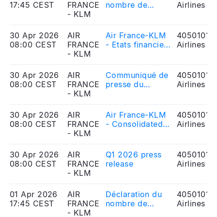
17:45 CEST
FRANCE
nombre de
Airlines
- KLM
droits de vote
30 Apr 2026
AIR
Air France-KLM
40501010
08:00 CEST
FRANCE
- Etats financiers
Airlines
- KLM
consolidés et
notes annexes
au 31 mars 2026
30 Apr 2026
AIR
Communiqué de
40501010
08:00 CEST
FRANCE
presse du
Airlines
- KLM
premier
trimestre 2026
30 Apr 2026
AIR
Air France-KLM
40501010
08:00 CEST
FRANCE
- Consolidated
Airlines
- KLM
financial
statements and
notes as of
30 Apr 2026
AIR
Q1 2026 press
40501010
March 31, 2026
08:00 CEST
FRANCE
release
Airlines
- KLM
01 Apr 2026
AIR
Déclaration du
40501010
17:45 CEST
FRANCE
nombre de
Airlines
- KLM
droits de vote