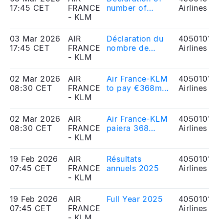
17:45 CET
FRANCE
number of
Airlines
- KLM
voting rights
03 Mar 2026
AIR
Déclaration du
40501010
17:45 CET
FRANCE
nombre de
Airlines
- KLM
droits de vote
02 Mar 2026
AIR
Air France-KLM
40501010
08:30 CET
FRANCE
to pay €368m
Airlines
- KLM
related to Cargo
final judgement
02 Mar 2026
AIR
Air France-KLM
40501010
08:30 CET
FRANCE
paiera 368
Airlines
- KLM
millions d’euros
au titre du
jugement
19 Feb 2026
AIR
Résultats
40501010
définitif relatif
07:45 CET
FRANCE
annuels 2025
Airlines
au dossier du
- KLM
cargo
19 Feb 2026
AIR
Full Year 2025
40501010
07:45 CET
FRANCE
Airlines
- KLM