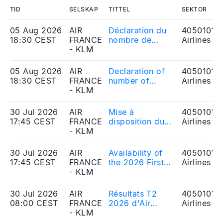
TID
SELSKAP
TITTEL
SEKTOR
05 Aug 2026
AIR
Déclaration du
40501010
18:30 CEST
FRANCE
nombre de
Airlines
- KLM
droits de vote
05 Aug 2026
AIR
Declaration of
40501010
18:30 CEST
FRANCE
number of
Airlines
- KLM
voting rights
30 Jul 2026
AIR
Mise à
40501010
17:45 CEST
FRANCE
disposition du
Airlines
- KLM
rapport financier
semestriel 2026
30 Jul 2026
AIR
Availability of
40501010
17:45 CEST
FRANCE
the 2026 First
Airlines
- KLM
Half Financial
Report
30 Jul 2026
AIR
Résultats T2
40501010
08:00 CEST
FRANCE
2026 d'Air
Airlines
- KLM
France-KLM