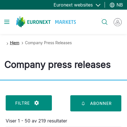
Hopp
Euronext websites
NB
til
hovedinnhold
Toggle navigation
Søk
Hjem
Company Press Releases
Company press releases
FILTRE
ABONNER
Viser 1 - 50 av 219 resultater