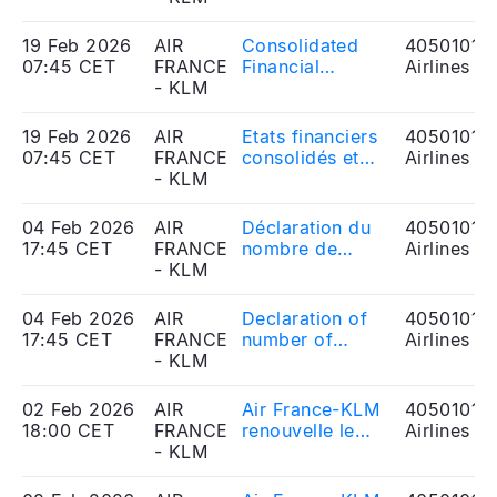
19 Feb 2026
AIR
Consolidated
40501010
07:45 CET
FRANCE
Financial
Airlines
- KLM
Statements and
Notes 2025
19 Feb 2026
AIR
Etats financiers
40501010
07:45 CET
FRANCE
consolidés et
Airlines
- KLM
notes annexes
2025
04 Feb 2026
AIR
Déclaration du
40501010
17:45 CET
FRANCE
nombre de
Airlines
- KLM
droits de vote
04 Feb 2026
AIR
Declaration of
40501010
17:45 CET
FRANCE
number of
Airlines
- KLM
voting rights
02 Feb 2026
AIR
Air France-KLM
40501010
18:00 CET
FRANCE
renouvelle le
Airlines
- KLM
mandat de
Marjan Rintel en
tant que