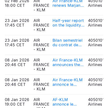
02 Feb 2026
AIR
Air France-KLM
40501010
Présidente du
18:00 CET
FRANCE
renews Marjan
Airlines
Directoire et
- KLM
Rintel’s mandate
Directrice
as President &
générale de KLM
CEO of KLM
23 Jan 2026
AIR
Half-year report
40501010
17:45 CET
FRANCE
on the liquidity
Airlines
- KLM
contract signed
between AIR
France-KLM and
23 Jan 2026
AIR
Bilan semestriel
40501010
Rothschild
17:45 CET
FRANCE
du contrat de
Airlines
Martin Maurel
- KLM
liquidité signé
entre AIR
France-KLM et
08 Jan 2026
AIR
Air France-KLM
40501010
Rothschild
20:46 CET
FRANCE
announces the
Airlines
Martin Maurel
- KLM
successful
issuance of a
650 million
08 Jan 2026
AIR
Air France-KLM
40501010
euros note
20:46 CET
FRANCE
annonce le
Airlines
under its EMTN
- KLM
succès de son
Program
émission
d’obligations
08 Jan 2026
AIR
AF-KLM
40501010
pour un montant
19:00 CET
FRANCE
annonce le
Airlines
de 650 millions