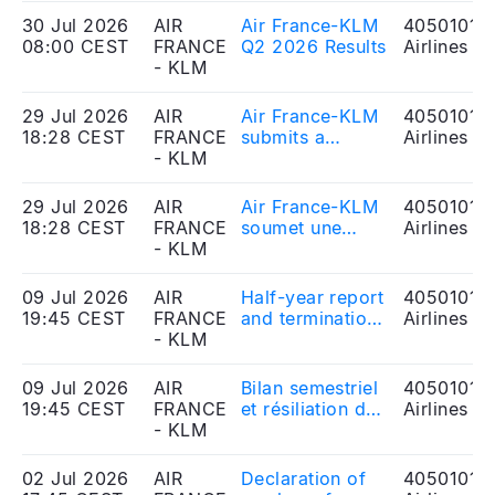
30 Jul 2026
AIR
Air France-KLM
40501010
08:00 CEST
FRANCE
Q2 2026 Results
Airlines
- KLM
29 Jul 2026
AIR
Air France-KLM
40501010
18:28 CEST
FRANCE
submits a
Airlines
- KLM
binding offer for
an up to 49.9%
stake in TAP Air
29 Jul 2026
AIR
Air France-KLM
40501010
Portugal
18:28 CEST
FRANCE
soumet une
Airlines
- KLM
offre
engageante
(Binding Offer)
09 Jul 2026
AIR
Half-year report
40501010
en vue de
19:45 CEST
FRANCE
and termination
Airlines
l’acquisition
- KLM
of the liquidity
d’une
agreement
participation
signed between
09 Jul 2026
AIR
Bilan semestriel
40501010
pouvant
Air France-KLM
19:45 CEST
FRANCE
et résiliation du
Airlines
atteindre 49,9%
and Rothschild
- KLM
contrat de
du capital de
Martin Maurel
liquidité signé
TAP Air Portugal
entre Air France-
02 Jul 2026
AIR
Declaration of
40501010
KLM et