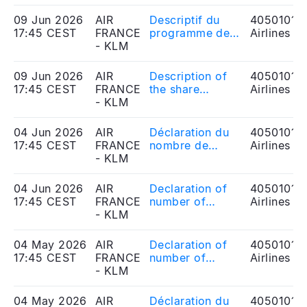
new multi-
de 12 banques
purpose credit
09 Jun 2026
AIR
Descriptif du
40501010
internationales
facility for €1
17:45 CEST
FRANCE
programme de
Airlines
billion with a
- KLM
rachat d'actions
syndicate of 12
autorisé par
international
l'assemblée
09 Jun 2026
AIR
Description of
40501010
banks
générale
17:45 CEST
FRANCE
the share
Airlines
ordinaire du 03
- KLM
buyback
juin 2026
program
authorized by
04 Jun 2026
AIR
Déclaration du
40501010
the
17:45 CEST
FRANCE
nombre de
Airlines
shareholders'
- KLM
droits de vote
meeting of June
03, 2026
04 Jun 2026
AIR
Declaration of
40501010
17:45 CEST
FRANCE
number of
Airlines
- KLM
voting rights
04 May 2026
AIR
Declaration of
40501010
17:45 CEST
FRANCE
number of
Airlines
- KLM
voting rights
04 May 2026
AIR
Déclaration du
40501010