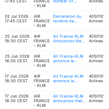
17:45 CEST
FRANCE
number of
Airlines
Rothschild
- KLM
voting rights
Martin Maurel
02 Jul 2026
AIR
Déclaration du
40501010
17:45 CEST
FRANCE
nombre de
Airlines
- KLM
droits de vote
25 Jun 2026
AIR
Air France-KLM
40501010
18:30 CEST
FRANCE
Announces the
Airlines
- KLM
Successful
Issuance of
€500 Million
25 Jun 2026
AIR
Air France-KLM
40501010
Senior Notes
18:30 CEST
FRANCE
annonce le
Airlines
under Its EMTN
- KLM
succès de son
Program
émission
obligataire
17 Jun 2026
AIR
Air France-KLM
40501010
senior de 500
18:30 CEST
FRANCE
annonce la
Airlines
millions d’euros
- KLM
signature d’une
dans le cadre de
nouvelle ligne
son programme
de crédit multi-
17 Jun 2026
AIR
Air France-KLM
40501010
EMTN
usages de 1
18:30 CEST
FRANCE
announces that
Airlines
milliard d’euros
- KLM
it has signed a
avec un syndicat