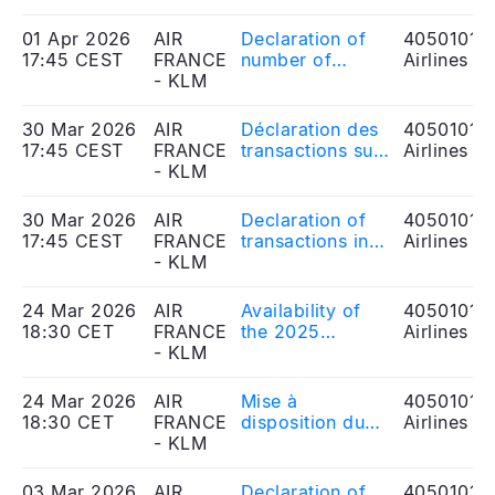
01 Apr 2026
AIR
Declaration of
40501010
17:45 CEST
FRANCE
number of
Airlines
- KLM
voting rights
30 Mar 2026
AIR
Déclaration des
40501010
17:45 CEST
FRANCE
transactions sur
Airlines
- KLM
actions propres
réalisées le 27
mars 2026
30 Mar 2026
AIR
Declaration of
40501010
17:45 CEST
FRANCE
transactions in
Airlines
- KLM
own shares
completed on
March 27, 2026
24 Mar 2026
AIR
Availability of
40501010
18:30 CET
FRANCE
the 2025
Airlines
- KLM
Universal
Registration
Document
24 Mar 2026
AIR
Mise à
40501010
18:30 CET
FRANCE
disposition du
Airlines
- KLM
Document
d’Enregistrement
Universel 2025
03 Mar 2026
AIR
Declaration of
40501010