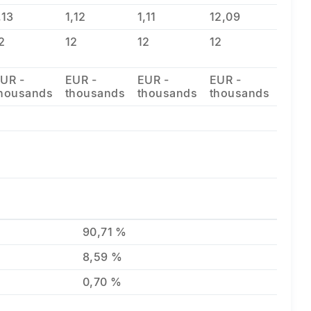
,13
1,12
1,11
12,09
2
12
12
12
UR -
EUR -
EUR -
EUR -
housands
thousands
thousands
thousands
90,71 %
8,59 %
0,70 %