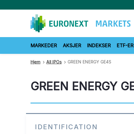
Hopp
til
hovedinnhold
MARKEDER
AKSJER
INDEKSER
ETF-ER
Hjem
All IPOs
GREEN ENERGY GE4S
GREEN ENERGY G
IDENTIFICATION