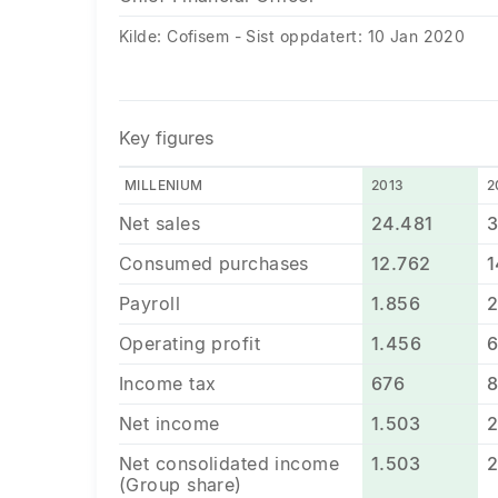
Kilde: Cofisem - Sist oppdatert: 10 Jan 2020
Key figures
MILLENIUM
2013
2
Net sales
24.481
3
Consumed purchases
12.762
1
Payroll
1.856
2
Operating profit
1.456
6
Income tax
676
Net income
1.503
2
Net consolidated income
1.503
2
(Group share)