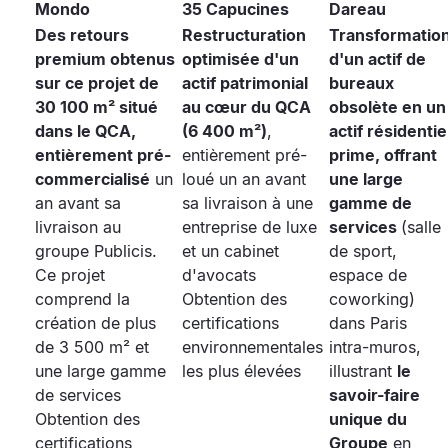
Mondo
35 Capucines
Dareau
Des retours
Restructuration
Transformatio
premium obtenus
optimisée d'un
d'un actif de
sur ce projet de
actif patrimonial
bureaux
30 100 m² situé
au cœur du QCA
obsolète en un
dans le QCA,
(6 400 m²)
,
actif résidentie
entièrement pré-
entièrement pré-
prime, offrant
commercialisé
un
loué un an avant
une large
an avant sa
sa livraison à une
gamme de
livraison au
entreprise de luxe
services
(salle
groupe Publicis.
et un cabinet
de sport,
Ce projet
d'avocats
espace de
comprend la
Obtention des
coworking)
création de plus
certifications
dans Paris
de 3 500 m² et
environnementales
intra-muros,
une large gamme
les plus élevées
illustrant
le
de services
savoir-faire
Obtention des
unique du
certifications
Groupe
en