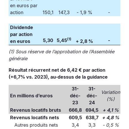
en euros par
action
150,1
147,3
- 1,9 %
-
Dividende
par action
(1)
5,30
5,45
-
en euros
+ 2,8 %
(1) Sous réserve de l’approbation de l’Assemblée
générale
Résultat récurrent net de 6,42 € par action
(+6,7% vs. 2023), au-dessus de la guidance
31-
31-
Variation
En millions d’euros
déc-
déc-
(%)
23
24
Revenus locatifs bruts
666,8
694,5
+ 4,1 %
Revenus locatifs nets
609,5
638,7
+ 4,8 %
Autres produits nets
3,4
3,3
- 0,5 %