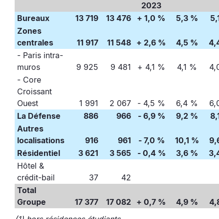
2023
Bureaux
13 719
13 476
+ 1,0 %
5,3 %
5,
Zones
centrales
11 917
11 548
+ 2,6 %
4,5 %
4,
- Paris intra-
muros
9 925
9 481
+ 4,1 %
4,1 %
4,
- Core
Croissant
Ouest
1 991
2 067
- 4,5 %
6,4 %
6,
La Défense
886
966
- 6,9 %
9,2 %
8,
Autres
localisations
916
961
- 7,0 %
10,1 %
9,
Résidentiel
3 621
3 565
- 0,4 %
3,6 %
3,
Hôtel &
crédit-bail
37
42
Total
Groupe
17 377
17 082
+ 0,7 %
4,9 %
4,