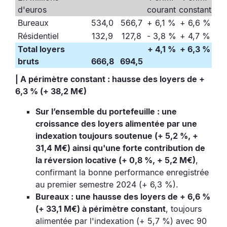
d'euros
courant
constant
Bureaux
534,0
566,7
+ 6,1 %
+ 6,6 %
Résidentiel
132,9
127,8
- 3,8 %
+ 4,7 %
Total loyers
+ 4,1 %
+ 6,3 %
bruts
666,8
694,5
| A périmètre constant : hausse des loyers de +
6,3 % (+ 38,2 M€)
Sur l’ensemble du portefeuille : une
croissance des loyers alimentée par une
indexation toujours soutenue (+ 5,2 %, +
31,4 M€) ainsi qu'une forte contribution de
la réversion locative (+ 0,8 %, + 5,2 M€)
,
confirmant la bonne performance enregistrée
au premier semestre 2024 (+ 6,3 %).
Bureaux : une hausse des loyers de + 6,6 %
(+ 33,1 M€) à périmètre constant
, toujours
alimentée par l'indexation (+ 5,7 %) avec 90