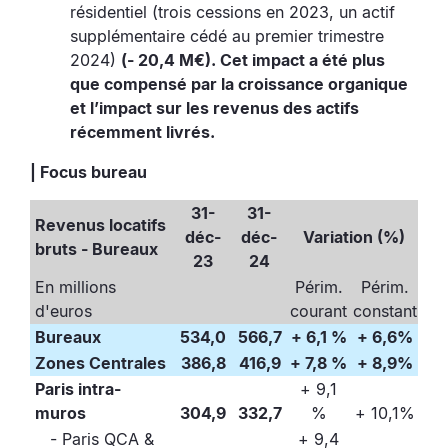
résidentiel (trois cessions en 2023, un actif
supplémentaire cédé au premier trimestre
2024)
(- 20,4 M€). Cet impact a été plus
que compensé par la croissance organique
et l’impact sur les revenus des actifs
récemment livrés.
| Focus bureau
31-
31-
Revenus locatifs
déc-
déc-
Variation (%)
bruts - Bureaux
23
24
En millions
Périm.
Périm.
d'euros
courant
constant
Bureaux
534,0
566,7
+ 6,1 %
+ 6,6%
Zones Centrales
386,8
416,9
+ 7,8 %
+ 8,9%
Paris intra-
+ 9,1
muros
304,9
332,7
%
+ 10,1%
- Paris QCA &
+ 9,4