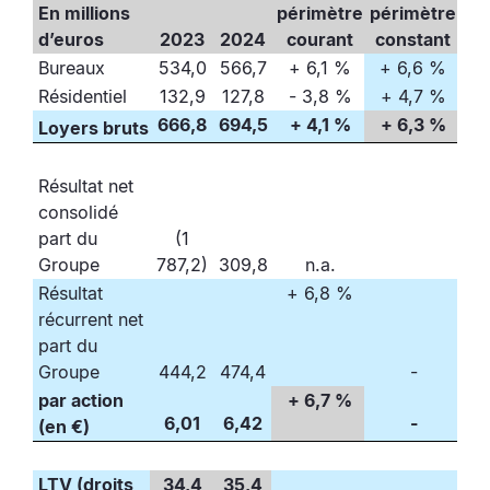
En millions
périmètre
périmètre
d’euros
2023
2024
courant
constant
Bureaux
534,0
566,7
+ 6,1 %
+ 6,6 %
Résidentiel
132,9
127,8
- 3,8 %
+ 4,7 %
666,8
694,5
+ 4,1 %
+ 6,3 %
Loyers bruts
Résultat net
consolidé
part du
(1
Groupe
787,2)
309,8
n.a.
Résultat
+ 6,8 %
récurrent net
part du
Groupe
444,2
474,4
-
par action
+ 6,7 %
6,01
6,42
-
(en €)
LTV (droits
34,4
35,4