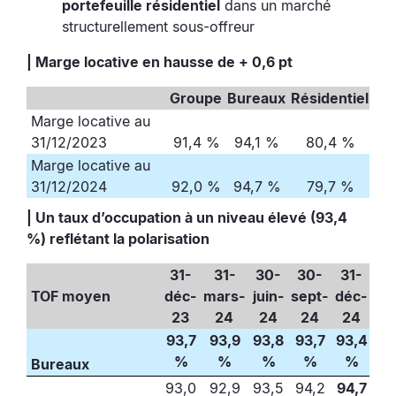
portefeuille résidentiel
dans un marché
structurellement sous-offreur
| Marge locative en hausse de + 0,6 pt
Groupe
Bureaux
Résidentiel
Marge locative au
31/12/2023
91,4 %
94,1 %
80,4 %
Marge locative au
31/12/2024
92,0 %
94,7 %
79,7 %
| Un taux d’occupation à un niveau élevé (93,4
%) reflétant la polarisation
31-
31-
30-
30-
31-
TOF moyen
déc-
mars-
juin-
sept-
déc-
23
24
24
24
24
93,7
93,9
93,8
93,7
93,4
%
%
%
%
%
Bureaux
93,0
92,9
93,5
94,2
94,7