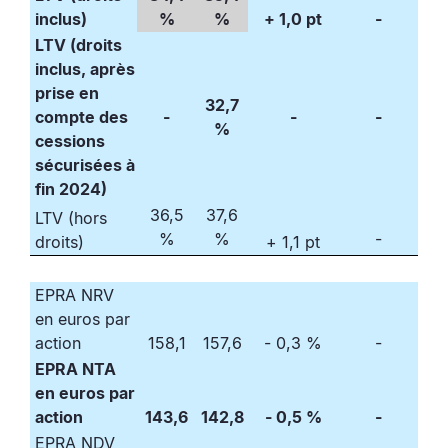
inclus)
%
%
+ 1,0 pt
-
LTV (droits
inclus, après
prise en
32,7
compte des
-
-
-
%
cessions
sécurisées à
fin 2024)
36,5
37,6
LTV (hors
%
%
-
droits)
+ 1,1 pt
EPRA NRV
en euros par
action
158,1
157,6
- 0,3 %
-
EPRA NTA
en euros par
action
143,6
142,8
- 0,5 %
-
EPRA NDV