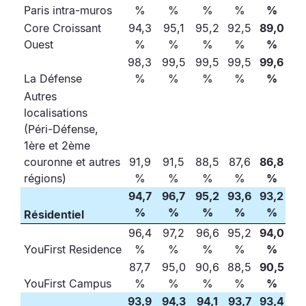
Paris intra-muros
%
%
%
%
%
Core Croissant
94,3
95,1
95,2
92,5
89,0
Ouest
%
%
%
%
%
98,3
99,5
99,5
99,5
99,6
La Défense
%
%
%
%
%
Autres
localisations
(Péri-Défense,
1ère et 2ème
couronne et autres
91,9
91,5
88,5
87,6
86,8
régions)
%
%
%
%
%
94,7
96,7
95,2
93,6
93,2
%
%
%
%
%
Résidentiel
96,4
97,2
96,6
95,2
94,0
YouFirst Residence
%
%
%
%
%
87,7
95,0
90,6
88,5
90,5
YouFirst Campus
%
%
%
%
%
93,9
94,3
94,1
93,7
93,4