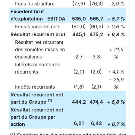
Frais de structure
(77,9)
(76,3)
- 2,0 %
Excédent brut
d'exploitation - EBITDA
535,0
565,7
+ 5,7 %
Frais financiers nets
(90,0)
(90,5)
+ 0,6 %
Résultat récurrent brut
445,1
475,2
+ 6,8 %
Résultat net récurrent
des sociétés mises en
+ 21,5
équivalence
2,7
3,3
%
Intérêts minoritaires
récurrents
(2,0)
(2,0)
+ 4,1 %
+ 26,9
Impôts récurrents
(1,6)
(2,1)
%
Résultat récurrent net
(1)
part du Groupe
444,2
474,4
+ 6,8 %
Résultat récurrent net
part du Groupe par
6,01
6,42
action
+ 6,7 %