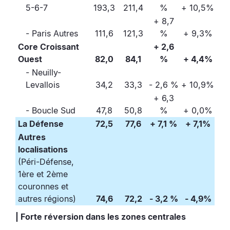
5-6-7
193,3
211,4
%
+ 10,5%
+ 8,7
- Paris Autres
111,6
121,3
%
+ 9,3%
Core Croissant
+ 2,6
Ouest
82,0
84,1
%
+ 4,4%
- Neuilly-
Levallois
34,2
33,3
- 2,6 %
+ 10,9%
+ 6,3
- Boucle Sud
47,8
50,8
%
+ 0,0%
La Défense
72,5
77,6
+ 7,1 %
+ 7,1%
Autres
localisations
(Péri-Défense,
1ère et 2ème
couronnes et
autres régions)
74,6
72,2
- 3,2 %
- 4,9%
| Forte réversion dans les zones centrales