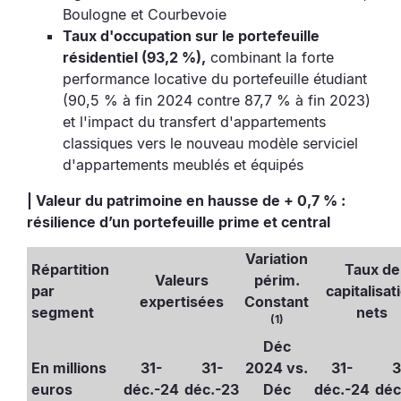
Boulogne et Courbevoie
Taux d'occupation sur le portefeuille
résidentiel (93,2 %),
combinant la forte
performance locative du portefeuille étudiant
(90,5 % à fin 2024 contre 87,7 % à fin 2023)
et l'impact du transfert d'appartements
classiques vers le nouveau modèle serviciel
d'appartements meublés et équipés
| Valeur du patrimoine en hausse de + 0,7 % :
résilience d’un portefeuille prime et central
Variation
Répartition
Taux de
Valeurs
périm.
par
capitalisat
expertisées
Constant
segment
nets
(1)
Déc
En millions
31-
31-
2024 vs.
31-
3
euros
déc.-24
déc.-23
Déc
déc.-24
déc