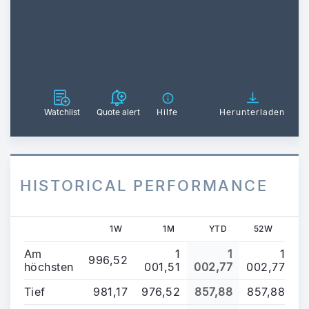
Watchlist
Quote alert
Hilfe
Herunterladen
HISTORICAL PERFORMANCE
1W
1M
YTD
52W
Am
1
1
1
996,52
höchsten
001,51
002,77
002,77
Tief
981,17
976,52
857,88
857,88