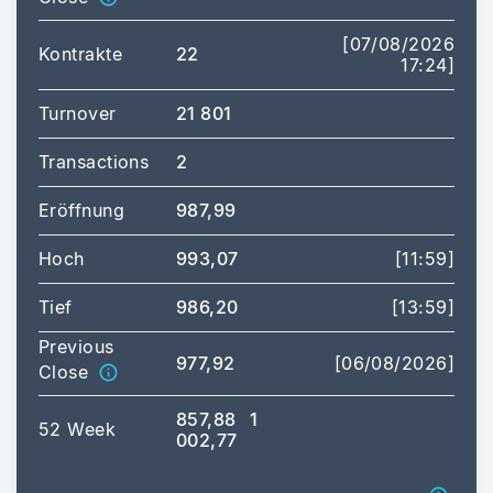
[07/08/2026
Kontrakte
22
17:24]
Turnover
21 801
Transactions
2
Eröffnung
987,99
Hoch
993,07
[11:59]
Tief
986,20
[13:59]
Previous
977,92
[06/08/2026]
Close
857,88
1
52 Week
002,77