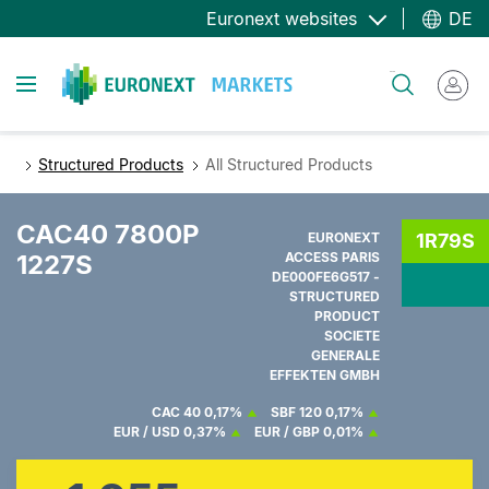
Direkt
Euronext websites
DE
zum
Inhalt
Toggle navigation
Suche
Structured Products
All Structured Products
CAC40 7800P
EURONEXT
1R79S
1227S
ACCESS PARIS
DE000FE6G517 -
STRUCTURED
PRODUCT
SOCIETE
GENERALE
EFFEKTEN GMBH
CAC 40
0,17%
SBF 120
0,17%
EUR / USD
0,37%
EUR / GBP
0,01%