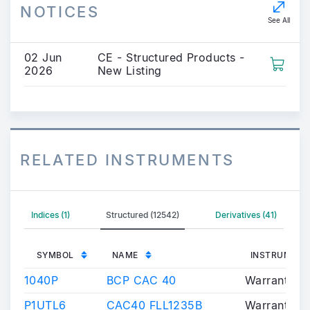
NOTICES
See All
02 Jun
CE - Structured Products -
2026
New Listing
RELATED INSTRUMENTS
Indices (1)
Structured (12542)
Derivatives (41)
SYMBOL
NAME
INSTRUMENT
1040P
BCP CAC 40
Warrants/Ce
P1UTL6
CAC40 FLL1235B
Warrants/Ce